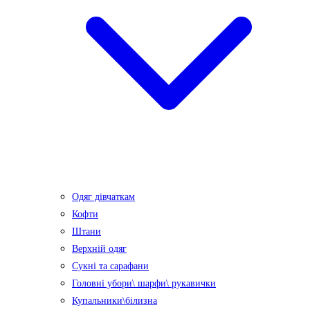
Одяг дівчаткам
Кофти
Штани
Верхній одяг
Сукні та сарафани
Головні убори\ шарфи\ рукавички
Купальники\білизна