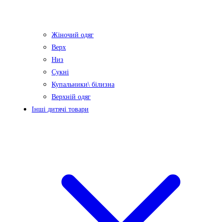
Жіночий одяг
Верх
Низ
Сукні
Купальники\ білизна
Верхній одяг
Інші дитячі товари