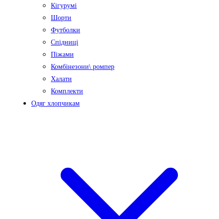
Кігурумі
Шорти
Футболки
Спідниці
Піжами
Комбінезони\ ромпер
Халати
Комплекти
Одяг хлопчикам