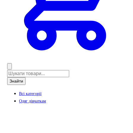
Знайти
Всі категорії
Одяг дівчаткам