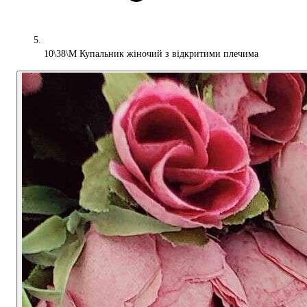
10\38\М Купальник жіночий з відкритими плечима