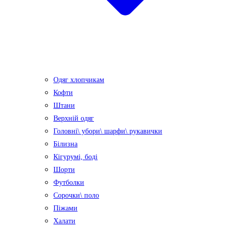
Одяг хлопчикам
Кофти
Штани
Верхній одяг
Головні\ убори\ шарфи\ рукавички
Білизна
Кігурумі, боді
Шорти
Футболки
Сорочки\ поло
Піжами
Халати