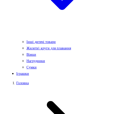
Інші дитячі товари
Жилети\ круги для плавання
Віжки
Нагрудники
Сумки
Іграшки
Головна