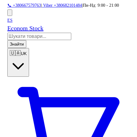
📞 +380667579763
|
Viber +380682101484
|
Пн-Нд: 9:00 - 21:00
ES
Econom Stock
Знайти
🇺🇦
UK