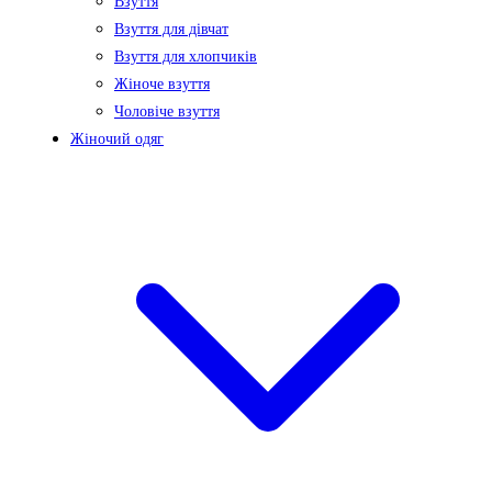
Взуття
Взуття для дівчат
Взуття для хлопчиків
Жіноче взуття
Чоловіче взуття
Жіночий одяг