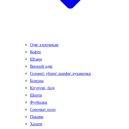
Одяг хлопчикам
Кофти
Штани
Верхній одяг
Головні\ убори\ шарфи\ рукавички
Білизна
Кігурумі, боді
Шорти
Футболки
Сорочки\ поло
Піжами
Халати