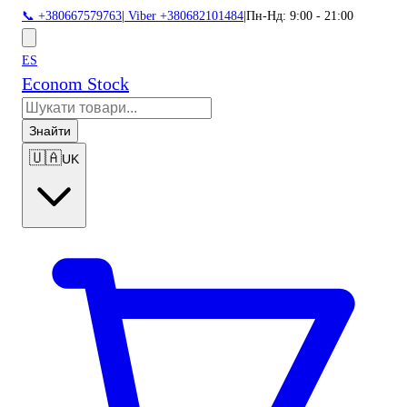
📞 +380667579763
|
Viber +380682101484
|
Пн-Нд: 9:00 - 21:00
ES
Econom Stock
Знайти
🇺🇦
UK