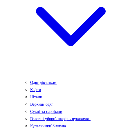
Одяг дівчаткам
Кофти
Штани
Верхній одяг
Сукні та сарафани
Головні убори\ шарфи\ рукавички
Купальники\білизна