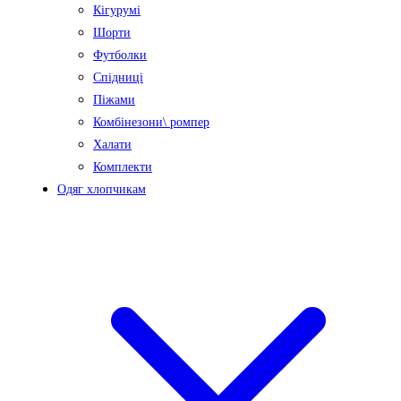
Кігурумі
Шорти
Футболки
Спідниці
Піжами
Комбінезони\ ромпер
Халати
Комплекти
Одяг хлопчикам