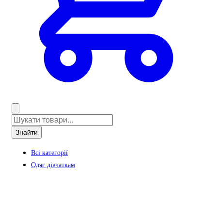
Знайти
Всі категорії
Одяг дівчаткам