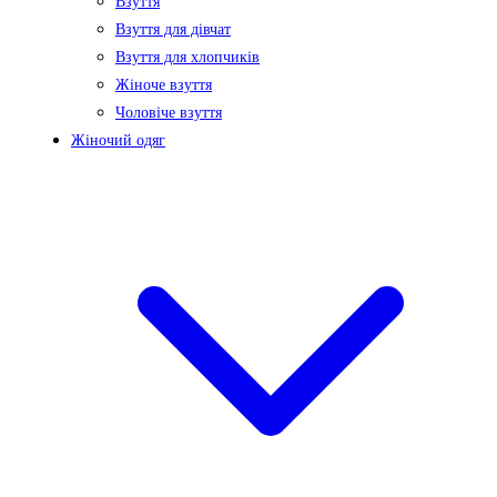
Взуття
Взуття для дівчат
Взуття для хлопчиків
Жіноче взуття
Чоловіче взуття
Жіночий одяг