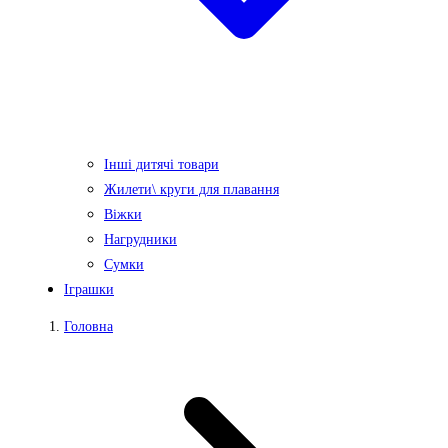
Інші дитячі товари
Жилети\ круги для плавання
Віжки
Нагрудники
Сумки
Іграшки
Головна