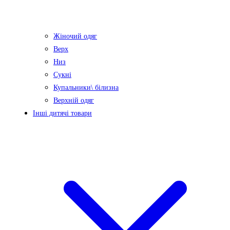
Жіночий одяг
Верх
Низ
Сукні
Купальники\ білизна
Верхній одяг
Інші дитячі товари