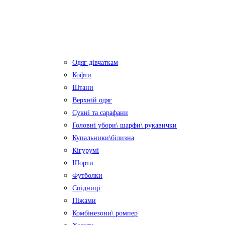
Одяг дівчаткам
Кофти
Штани
Верхній одяг
Сукні та сарафани
Головні убори\ шарфи\ рукавички
Купальники\білизна
Кігурумі
Шорти
Футболки
Спідниці
Піжами
Комбінезони\ ромпер