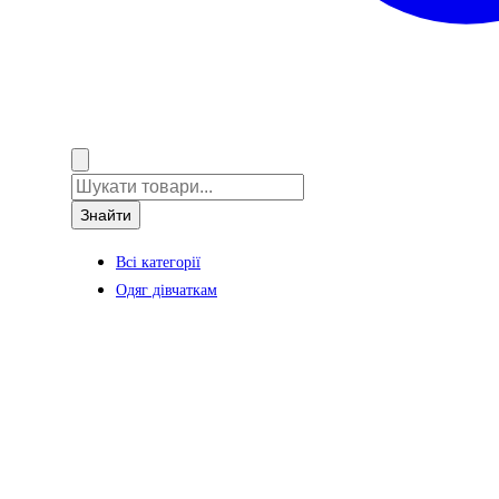
Знайти
Всі категорії
Одяг дівчаткам