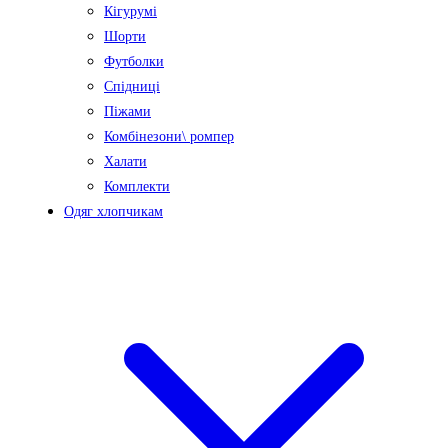
Кігурумі
Шорти
Футболки
Спідниці
Піжами
Комбінезони\ ромпер
Халати
Комплекти
Одяг хлопчикам