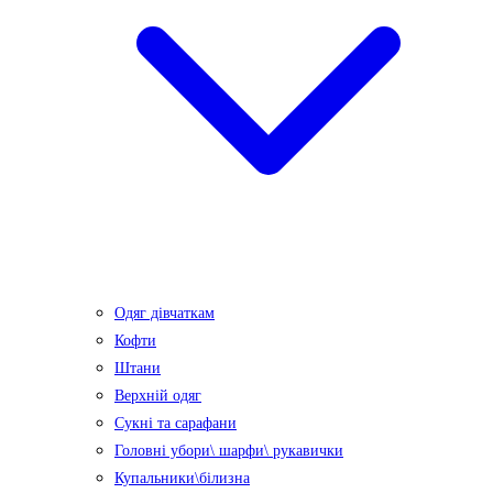
Одяг дівчаткам
Кофти
Штани
Верхній одяг
Сукні та сарафани
Головні убори\ шарфи\ рукавички
Купальники\білизна