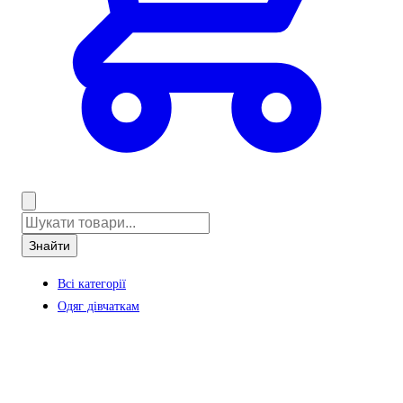
Знайти
Всі категорії
Одяг дівчаткам