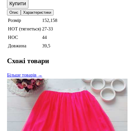
Купити
Опис
Характеристики
Розмір
152,158
НОТ (тягнеться)
27-33
НОС
44
Довжина
39,5
Схожі товари
Більше товарів →