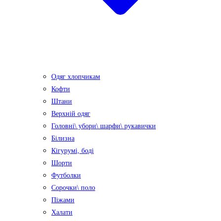
Одяг хлопчикам
Кофти
Штани
Верхній одяг
Головні\ убори\ шарфи\ рукавички
Білизна
Кігурумі, боді
Шорти
Футболки
Сорочки\ поло
Піжами
Халати