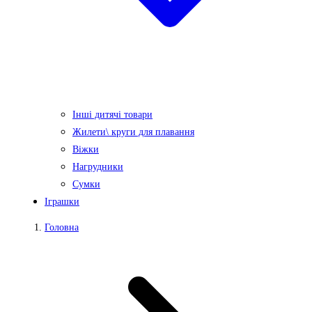
Інші дитячі товари
Жилети\ круги для плавання
Віжки
Нагрудники
Сумки
Іграшки
Головна