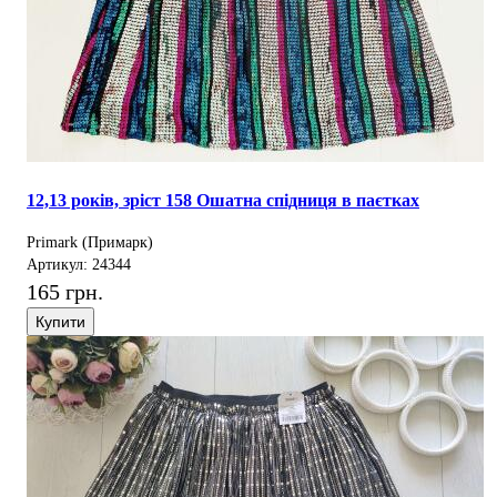
12,13 років, зріст 158 Ошатна спідниця в паєтках
Primark (Примарк)
Артикул: 24344
165 грн.
Купити