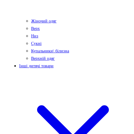
Жіночий одяг
Верх
Низ
Сукні
Купальники\ білизна
Верхній одяг
Інші дитячі товари