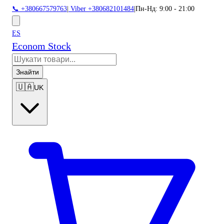
📞 +380667579763
|
Viber +380682101484
|
Пн-Нд: 9:00 - 21:00
ES
Econom Stock
Знайти
🇺🇦
UK