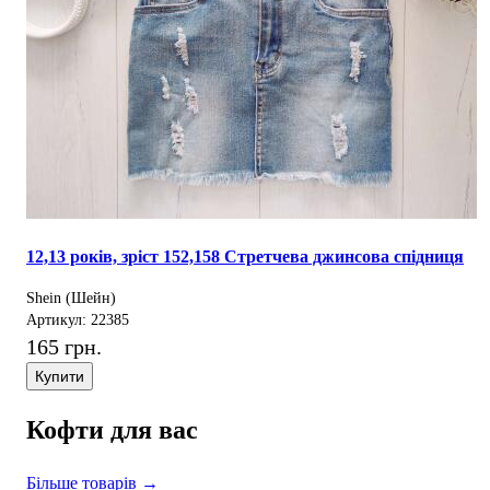
12,13 років, зріст 152,158 Стретчева джинсова спідниця
Shein (Шейн)
Артикул: 22385
165 грн.
Купити
Кофти для вас
Більше товарів →