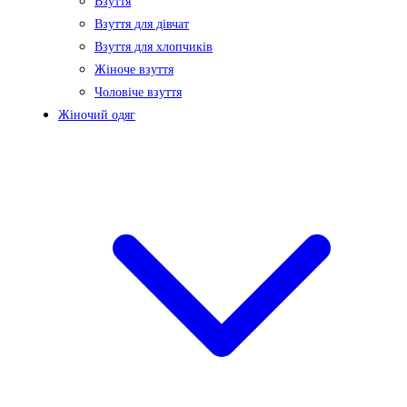
Взуття
Взуття для дівчат
Взуття для хлопчиків
Жіноче взуття
Чоловіче взуття
Жіночий одяг