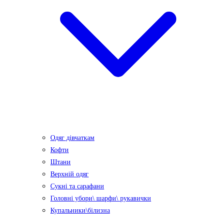
Одяг дівчаткам
Кофти
Штани
Верхній одяг
Сукні та сарафани
Головні убори\ шарфи\ рукавички
Купальники\білизна