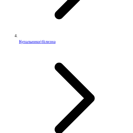
Купальники\білизна