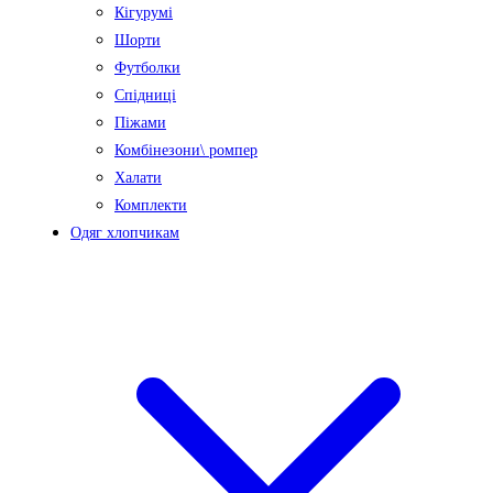
Кігурумі
Шорти
Футболки
Спідниці
Піжами
Комбінезони\ ромпер
Халати
Комплекти
Одяг хлопчикам