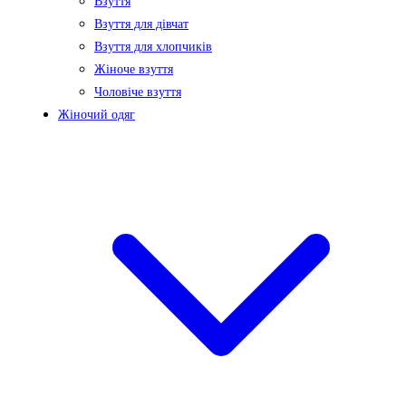
Взуття
Взуття для дівчат
Взуття для хлопчиків
Жіноче взуття
Чоловіче взуття
Жіночий одяг