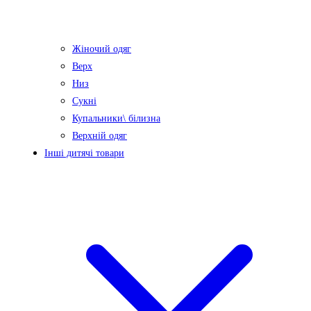
Жіночий одяг
Верх
Низ
Сукні
Купальники\ білизна
Верхній одяг
Інші дитячі товари