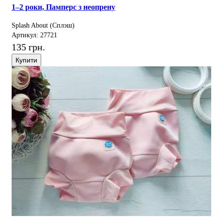
1–2 роки, Памперс з неопрену
Splash About (Сплэш)
Артикул: 27721
135 грн.
Купити