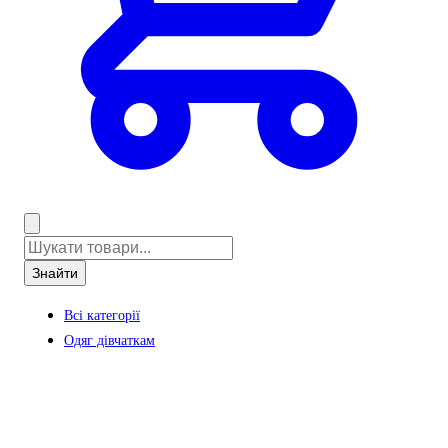
Знайти
Всі категорії
Одяг дівчаткам