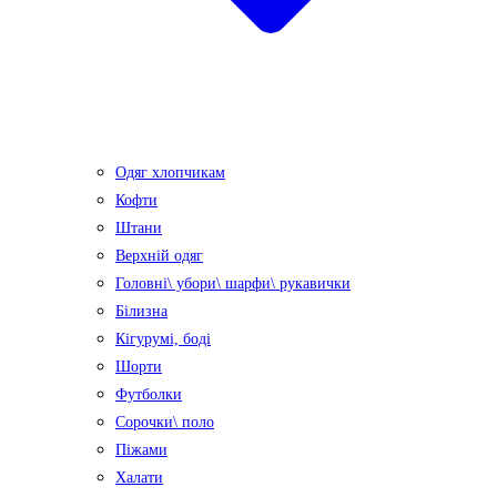
Одяг хлопчикам
Кофти
Штани
Верхній одяг
Головні\ убори\ шарфи\ рукавички
Білизна
Кігурумі, боді
Шорти
Футболки
Сорочки\ поло
Піжами
Халати