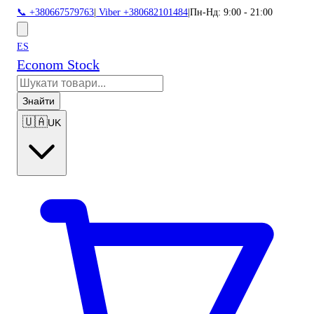
📞 +380667579763
|
Viber +380682101484
|
Пн-Нд: 9:00 - 21:00
ES
Econom Stock
Знайти
🇺🇦
UK