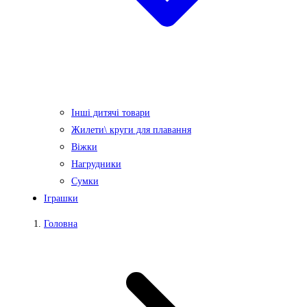
Інші дитячі товари
Жилети\ круги для плавання
Віжки
Нагрудники
Сумки
Іграшки
Головна