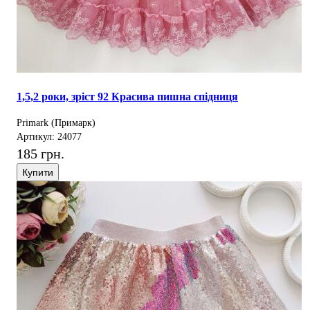
1,5,2 роки, зріст 92 Красива пишна спідниця
Primark (Примарк)
Артикул: 24077
185 грн.
Купити