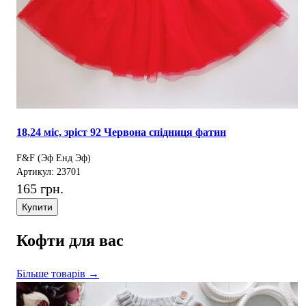
18,24 міс, зріст 92 Червона спідниця фатин
F&F (Эф Енд Эф)
Артикул: 23701
165 грн.
Купити
Кофти для вас
Більше товарів →