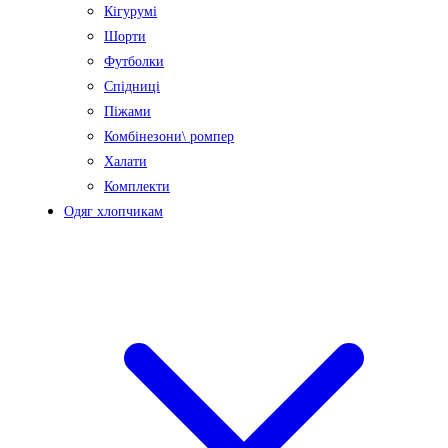
Кігурумі
Шорти
Футболки
Спідниці
Піжами
Комбінезони\ ромпер
Халати
Комплекти
Одяг хлопчикам