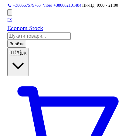
📞 +380667579763
|
Viber +380682101484
|
Пн-Нд: 9:00 - 21:00
ES
Econom Stock
Знайти
🇺🇦
UK