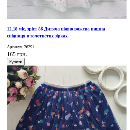
12,18 міс, зріст 86 Дитяча ніжно рожева пишна
спідниця в золотистих зірках
Артикул: 26291
165 грн.
Купити