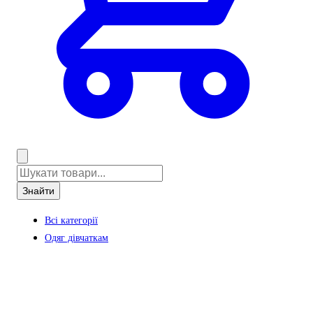
Знайти
Всі категорії
Одяг дівчаткам