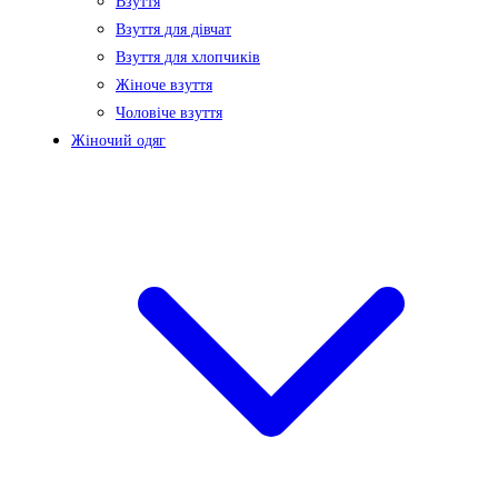
Взуття
Взуття для дівчат
Взуття для хлопчиків
Жіноче взуття
Чоловіче взуття
Жіночий одяг