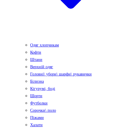
Одяг хлопчикам
Кофти
Штани
Верхній одяг
Головні\ убори\ шарфи\ рукавички
Білизна
Кігурумі, боді
Шорти
Футболки
Сорочки\ поло
Піжами
Халати