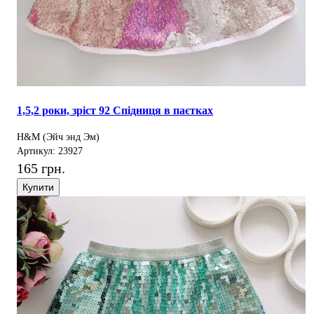
1,5,2 роки, зріст 92 Спідниця в паєтках
H&M (Эйч энд Эм)
Артикул: 23927
165 грн.
Купити