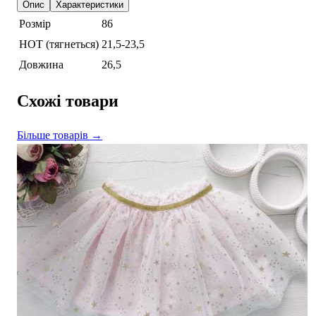
Опис
Характеристики
Розмір
86
НОТ (тягнеться)
21,5-23,5
Довжина
26,5
Схожі товари
Більше товарів →