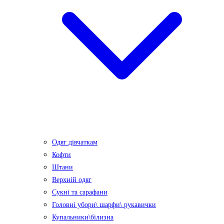
Одяг дівчаткам
Кофти
Штани
Верхній одяг
Сукні та сарафани
Головні убори\ шарфи\ рукавички
Купальники\білизна