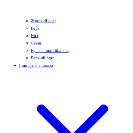
Жіночий одяг
Верх
Низ
Сукні
Купальники\ білизна
Верхній одяг
Інші дитячі товари