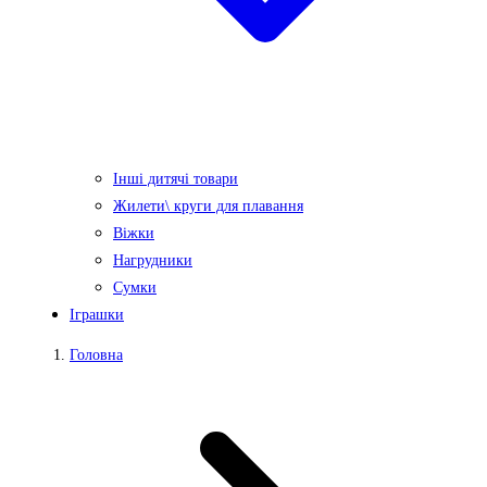
Інші дитячі товари
Жилети\ круги для плавання
Віжки
Нагрудники
Сумки
Іграшки
Головна