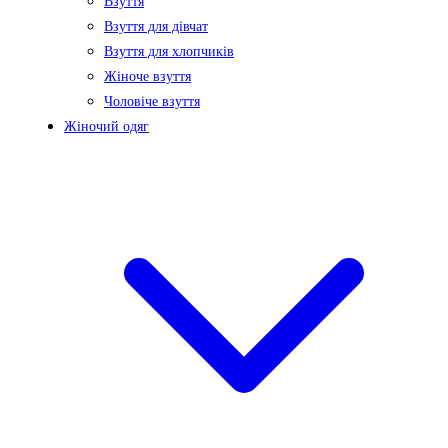
Взуття
Взуття для дівчат
Взуття для хлопчиків
Жіноче взуття
Чоловіче взуття
Жіночий одяг