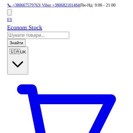
📞 +380667579763
|
Viber +380682101484
|
Пн-Нд: 9:00 - 21:00
ES
Econom Stock
Знайти
🇺🇦
UK