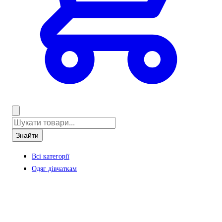
Знайти
Всі категорії
Одяг дівчаткам