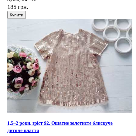
185 грн.
Купити
1,5–2 роки, зріст 92. Ошатне золотисте блискуче
дитяче плаття