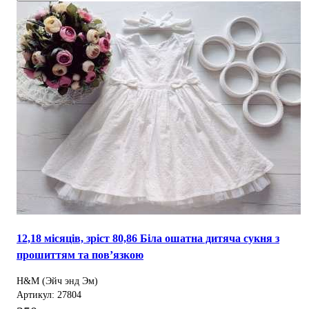
12,18 місяців, зріст 80,86 Біла ошатна дитяча сукня з
прошиттям та пов’язкою
H&M (Эйч энд Эм)
Артикул: 27804