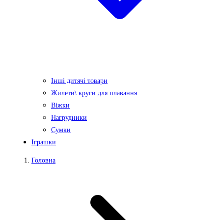
Інші дитячі товари
Жилети\ круги для плавання
Віжки
Нагрудники
Сумки
Іграшки
Головна