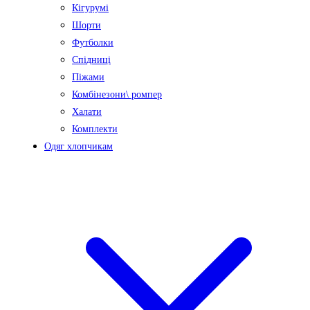
Кігурумі
Шорти
Футболки
Спідниці
Піжами
Комбінезони\ ромпер
Халати
Комплекти
Одяг хлопчикам