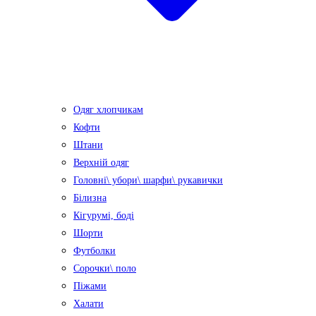
Одяг хлопчикам
Кофти
Штани
Верхній одяг
Головні\ убори\ шарфи\ рукавички
Білизна
Кігурумі, боді
Шорти
Футболки
Сорочки\ поло
Піжами
Халати