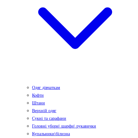
Одяг дівчаткам
Кофти
Штани
Верхній одяг
Сукні та сарафани
Головні убори\ шарфи\ рукавички
Купальники\білизна