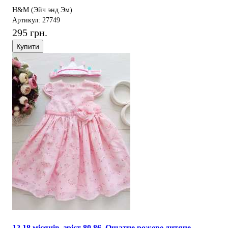
H&M (Эйч энд Эм)
Артикул: 27749
295 грн.
Купити
12,18 місяців, зріст 80,86. Ошатне рожеве дитяче