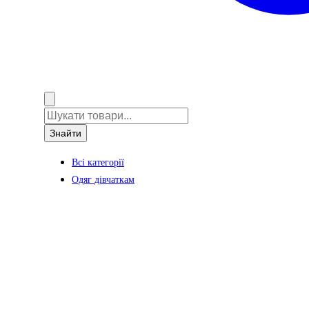
Знайти
Всі категорії
Одяг дівчаткам