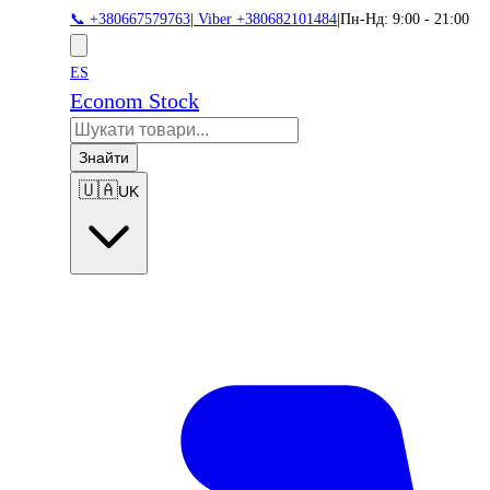
📞 +380667579763
|
Viber +380682101484
|
Пн-Нд: 9:00 - 21:00
ES
Econom Stock
Знайти
🇺🇦
UK