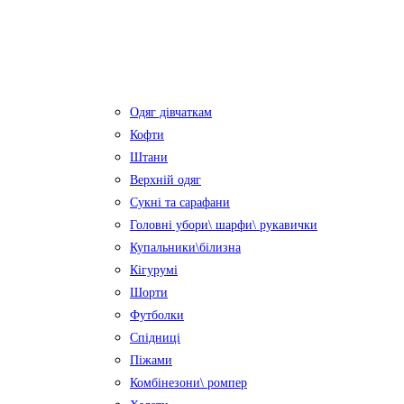
Одяг дівчаткам
Кофти
Штани
Верхній одяг
Сукні та сарафани
Головні убори\ шарфи\ рукавички
Купальники\білизна
Кігурумі
Шорти
Футболки
Спідниці
Піжами
Комбінезони\ ромпер