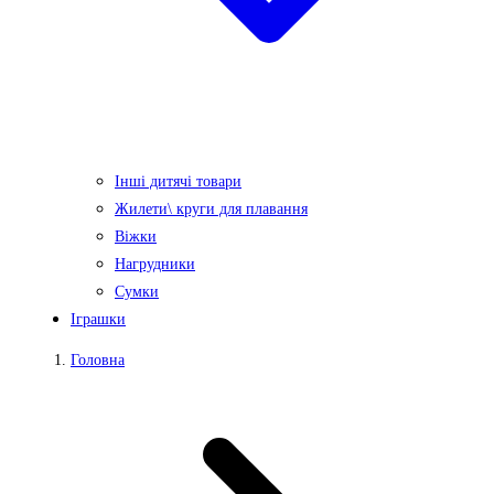
Інші дитячі товари
Жилети\ круги для плавання
Віжки
Нагрудники
Сумки
Іграшки
Головна