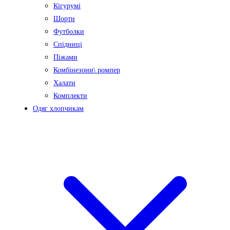
Кігурумі
Шорти
Футболки
Спідниці
Піжами
Комбінезони\ ромпер
Халати
Комплекти
Одяг хлопчикам