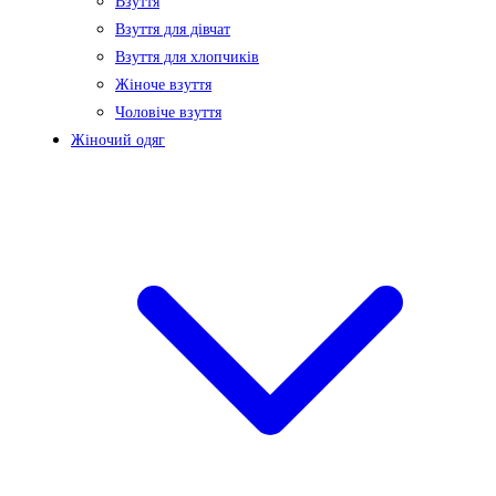
Взуття
Взуття для дівчат
Взуття для хлопчиків
Жіноче взуття
Чоловіче взуття
Жіночий одяг