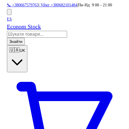
📞 +380667579763
|
Viber +380682101484
|
Пн-Нд: 9:00 - 21:00
ES
Econom Stock
Знайти
🇺🇦
UK