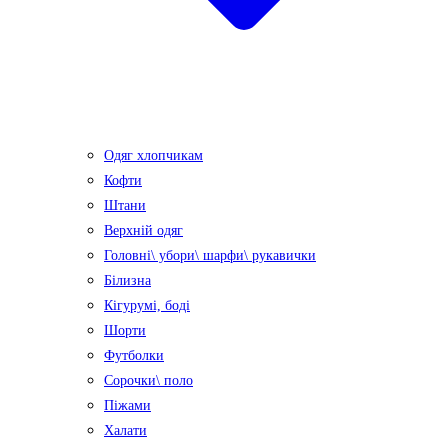
Одяг хлопчикам
Кофти
Штани
Верхній одяг
Головні\ убори\ шарфи\ рукавички
Білизна
Кігурумі, боді
Шорти
Футболки
Сорочки\ поло
Піжами
Халати