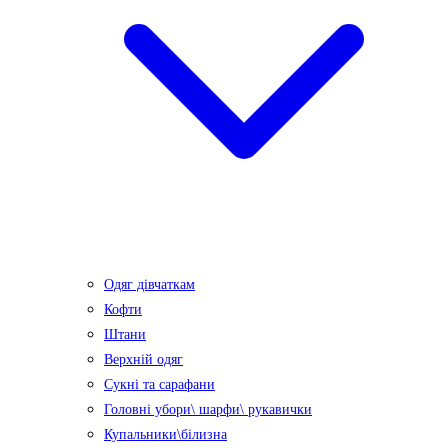
Одяг дівчаткам
Кофти
Штани
Верхній одяг
Сукні та сарафани
Головні убори\ шарфи\ рукавички
Купальники\білизна