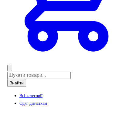
Знайти
Всі категорії
Одяг дівчаткам