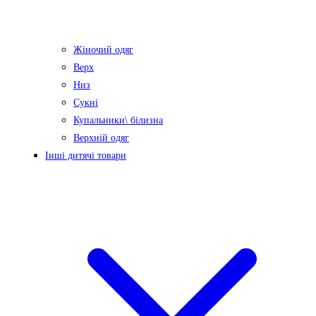
Жіночий одяг
Верх
Низ
Сукні
Купальники\ білизна
Верхній одяг
Інші дитячі товари