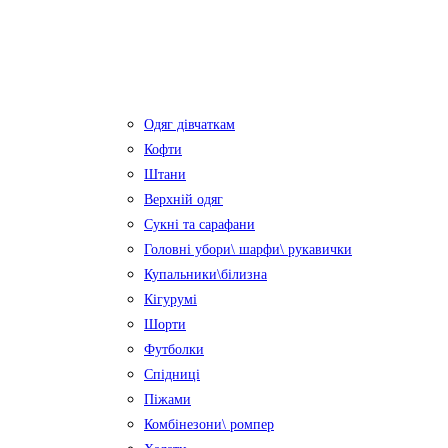
Одяг дівчаткам
Кофти
Штани
Верхній одяг
Сукні та сарафани
Головні убори\ шарфи\ рукавички
Купальники\білизна
Кігурумі
Шорти
Футболки
Спідниці
Піжами
Комбінезони\ ромпер