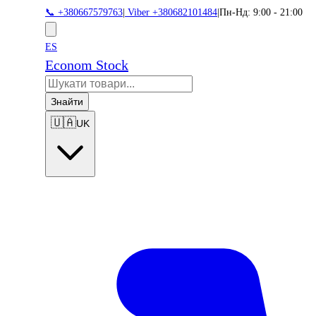
📞 +380667579763
|
Viber +380682101484
|
Пн-Нд: 9:00 - 21:00
ES
Econom Stock
Знайти
🇺🇦
UK