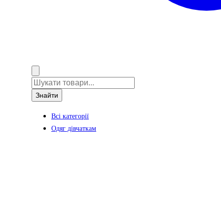
Знайти
Всі категорії
Одяг дівчаткам