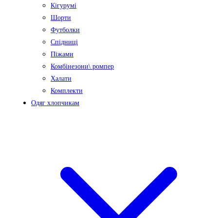
Кігурумі
Шорти
Футболки
Спідниці
Піжами
Комбінезони\ ромпер
Халати
Комплекти
Одяг хлопчикам