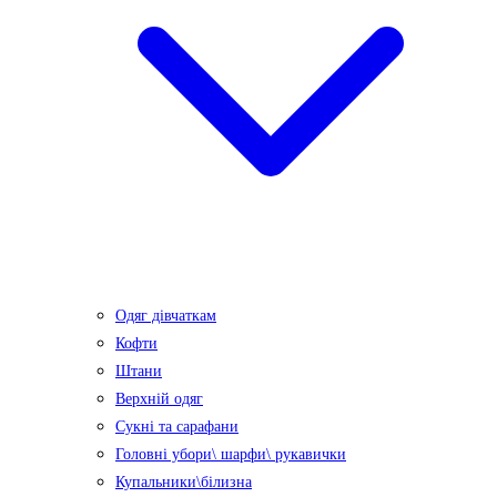
Одяг дівчаткам
Кофти
Штани
Верхній одяг
Сукні та сарафани
Головні убори\ шарфи\ рукавички
Купальники\білизна