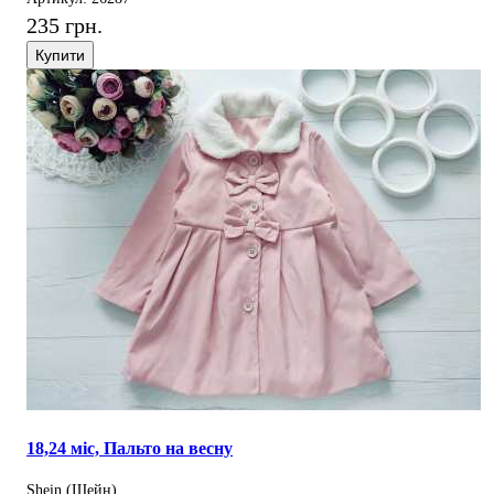
235 грн.
Купити
18,24 міс, Пальто на весну
Shein (Шейн)