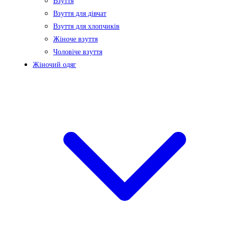
Взуття
Взуття для дівчат
Взуття для хлопчиків
Жіноче взуття
Чоловіче взуття
Жіночий одяг