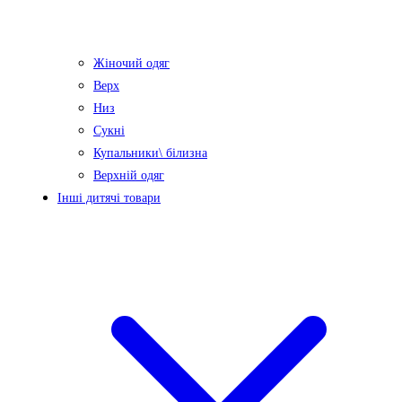
Жіночий одяг
Верх
Низ
Сукні
Купальники\ білизна
Верхній одяг
Інші дитячі товари