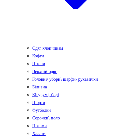
Одяг хлопчикам
Кофти
Штани
Верхній одяг
Головні\ убори\ шарфи\ рукавички
Білизна
Кігурумі, боді
Шорти
Футболки
Сорочки\ поло
Піжами
Халати