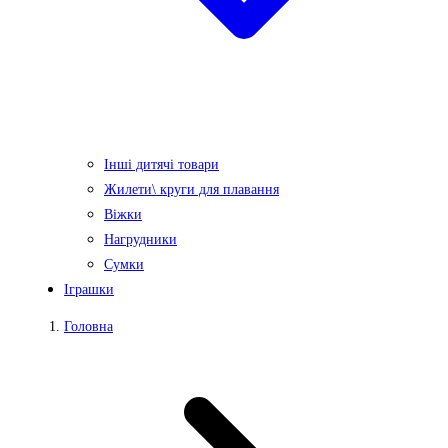
Інші дитячі товари
Жилети\ круги для плавання
Віжки
Нагрудники
Сумки
Іграшки
Головна