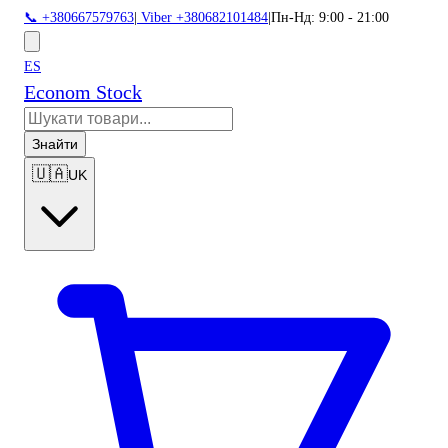
📞 +380667579763
|
Viber +380682101484
|
Пн-Нд: 9:00 - 21:00
ES
Econom Stock
Знайти
🇺🇦
UK