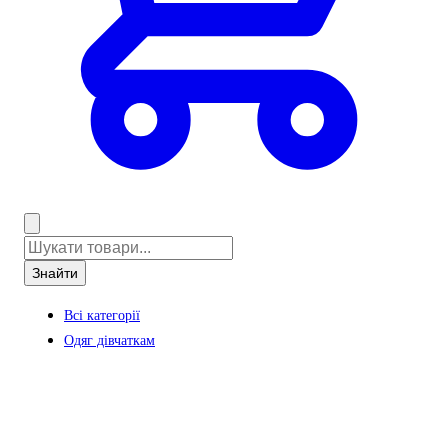
Знайти
Всі категорії
Одяг дівчаткам