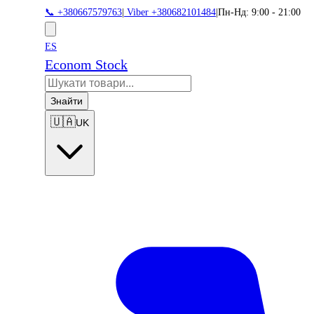
📞 +380667579763
|
Viber +380682101484
|
Пн-Нд: 9:00 - 21:00
ES
Econom Stock
Знайти
🇺🇦
UK