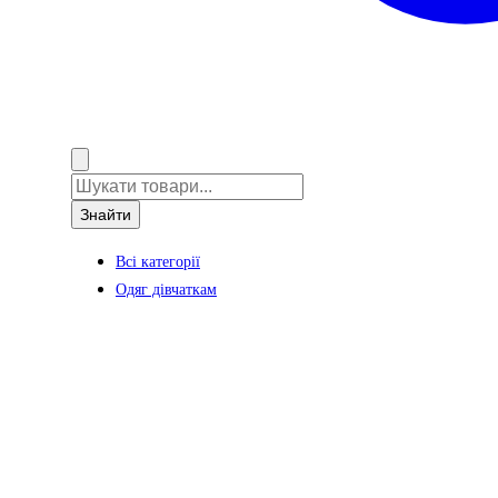
Знайти
Всі категорії
Одяг дівчаткам