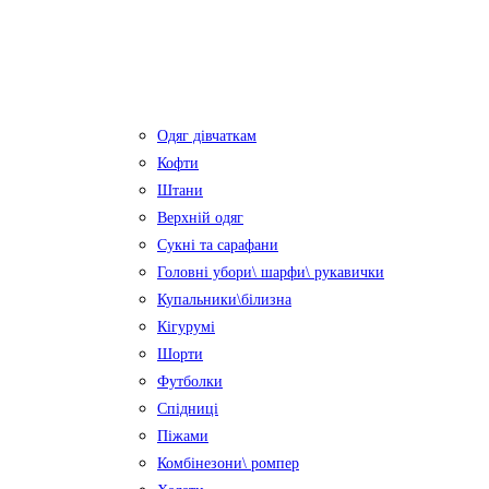
Одяг дівчаткам
Кофти
Штани
Верхній одяг
Сукні та сарафани
Головні убори\ шарфи\ рукавички
Купальники\білизна
Кігурумі
Шорти
Футболки
Спідниці
Піжами
Комбінезони\ ромпер