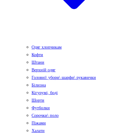
Одяг хлопчикам
Кофти
Штани
Верхній одяг
Головні\ убори\ шарфи\ рукавички
Білизна
Кігурумі, боді
Шорти
Футболки
Сорочки\ поло
Піжами
Халати