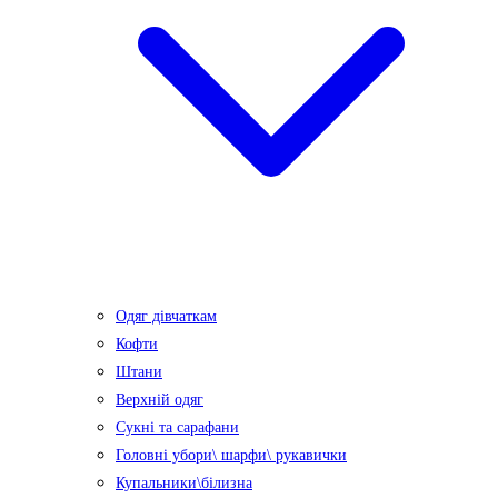
Одяг дівчаткам
Кофти
Штани
Верхній одяг
Сукні та сарафани
Головні убори\ шарфи\ рукавички
Купальники\білизна