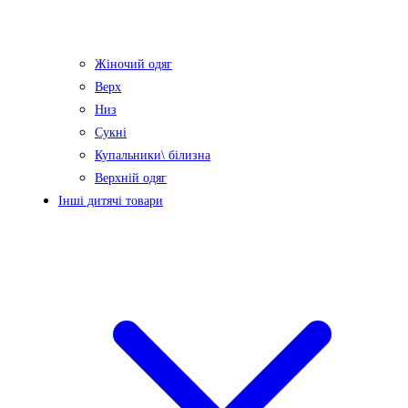
Жіночий одяг
Верх
Низ
Сукні
Купальники\ білизна
Верхній одяг
Інші дитячі товари