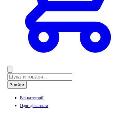
Знайти
Всі категорії
Одяг дівчаткам