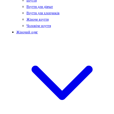
Взуття
Взуття для дівчат
Взуття для хлопчиків
Жіноче взуття
Чоловіче взуття
Жіночий одяг