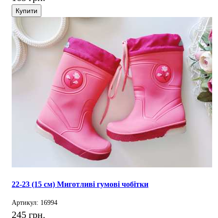
Купити
22-23 (15 см) Миготливі гумові чобітки
Артикул: 16994
245 грн.