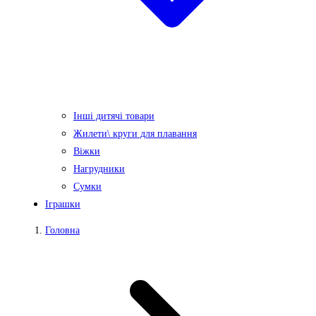
Інші дитячі товари
Жилети\ круги для плавання
Віжки
Нагрудники
Сумки
Іграшки
Головна