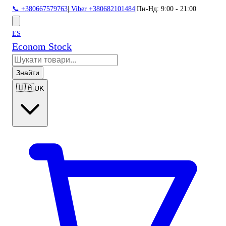
📞 +380667579763
|
Viber +380682101484
|
Пн-Нд: 9:00 - 21:00
ES
Econom Stock
Знайти
🇺🇦
UK