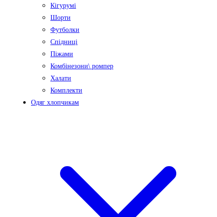
Кігурумі
Шорти
Футболки
Спідниці
Піжами
Комбінезони\ ромпер
Халати
Комплекти
Одяг хлопчикам