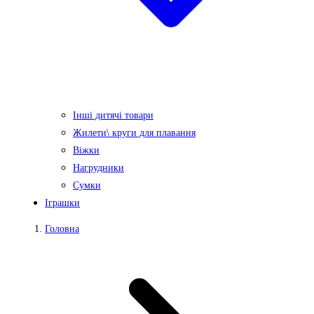
Інші дитячі товари
Жилети\ круги для плавання
Віжки
Нагрудники
Сумки
Іграшки
Головна