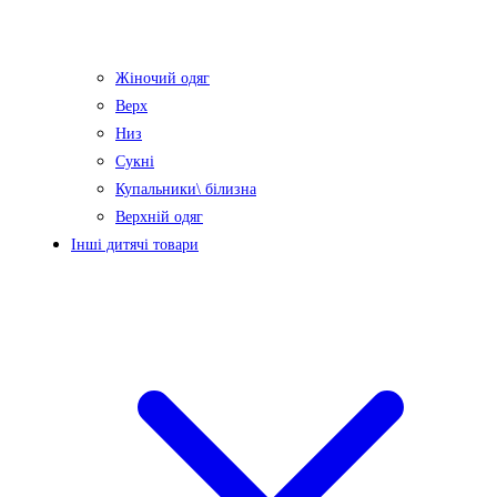
Жіночий одяг
Верх
Низ
Сукні
Купальники\ білизна
Верхній одяг
Інші дитячі товари