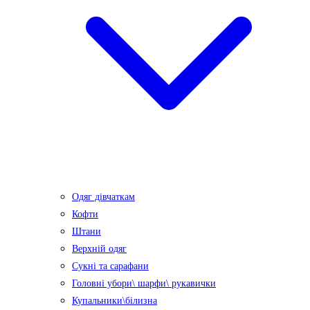
Одяг дівчаткам
Кофти
Штани
Верхній одяг
Сукні та сарафани
Головні убори\ шарфи\ рукавички
Купальники\білизна