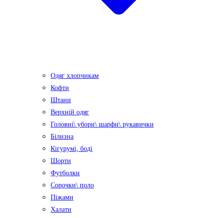
Одяг хлопчикам
Кофти
Штани
Верхній одяг
Головні\ убори\ шарфи\ рукавички
Білизна
Кігурумі, боді
Шорти
Футболки
Сорочки\ поло
Піжами
Халати