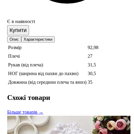
Є в наявності
Купити
Опис
Характеристики
Розмір
92,98
Плечі
27
Рукав (від плеча)
31,5
НОГ (ширина від пахви до пахви)
30,5
Довжина (від середини плеча та вниз)
35
Схожі товари
Більше товарів →