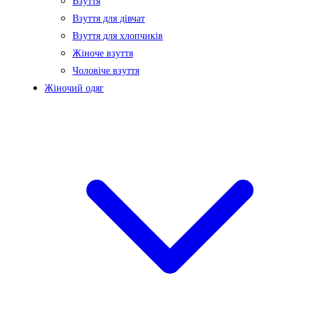
Взуття
Взуття для дівчат
Взуття для хлопчиків
Жіноче взуття
Чоловіче взуття
Жіночий одяг