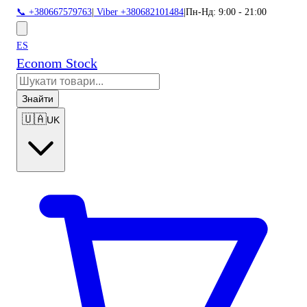
📞 +380667579763
|
Viber +380682101484
|
Пн-Нд: 9:00 - 21:00
ES
Econom Stock
Знайти
🇺🇦
UK