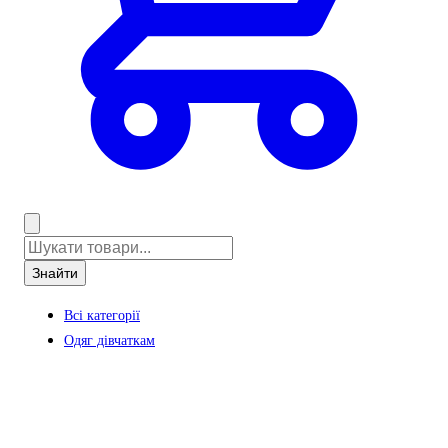
Знайти
Всі категорії
Одяг дівчаткам