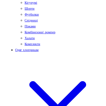
Кігурумі
Шорти
Футболки
Спідниці
Піжами
Комбінезони\ ромпер
Халати
Комплекти
Одяг хлопчикам