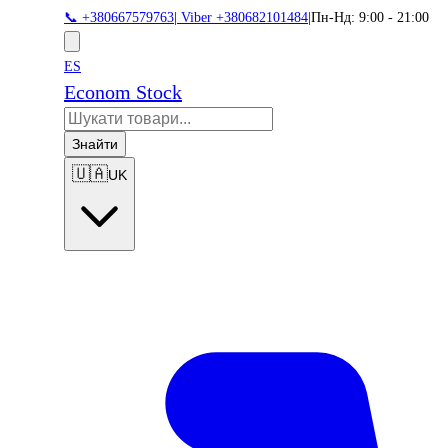
📞 +380667579763
|
Viber +380682101484
|
Пн-Нд: 9:00 - 21:00
ES
Econom Stock
Знайти
🇺🇦
UK