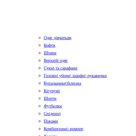
Одяг дівчаткам
Кофти
Штани
Верхній одяг
Сукні та сарафани
Головні убори\ шарфи\ рукавички
Купальники\білизна
Кігурумі
Шорти
Футболки
Спідниці
Піжами
Комбінезони\ ромпер