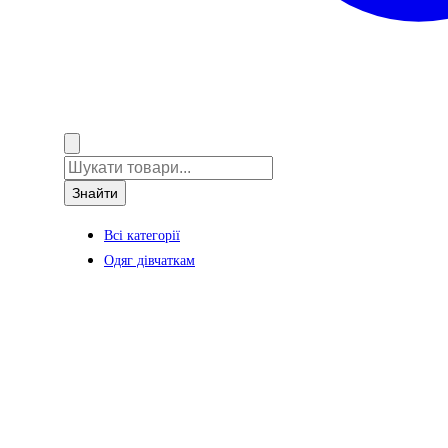
Знайти
Всі категорії
Одяг дівчаткам