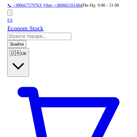
📞 +380667579763
|
Viber +380682101484
|
Пн-Нд: 9:00 - 21:00
ES
Econom Stock
Знайти
🇺🇦
UK