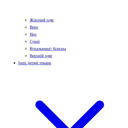
Жіночий одяг
Верх
Низ
Сукні
Купальники\ білизна
Верхній одяг
Інші дитячі товари