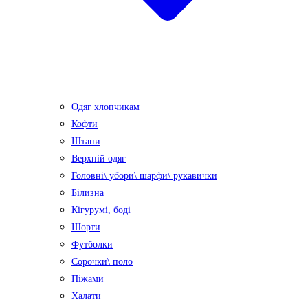
Одяг хлопчикам
Кофти
Штани
Верхній одяг
Головні\ убори\ шарфи\ рукавички
Білизна
Кігурумі, боді
Шорти
Футболки
Сорочки\ поло
Піжами
Халати