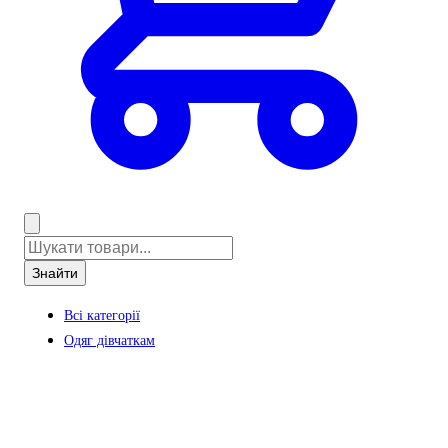
Знайти
Всі категорії
Одяг дівчаткам