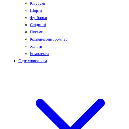
Кігурумі
Шорти
Футболки
Спідниці
Піжами
Комбінезони\ ромпер
Халати
Комплекти
Одяг хлопчикам