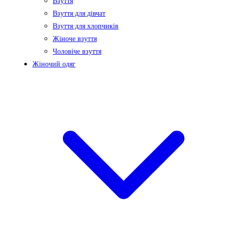
Взуття
Взуття для дівчат
Взуття для хлопчиків
Жіноче взуття
Чоловіче взуття
Жіночий одяг