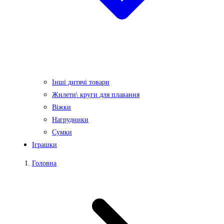
Інші дитячі товари
Жилети\ круги для плавання
Віжки
Нагрудники
Сумки
Іграшки
Головна