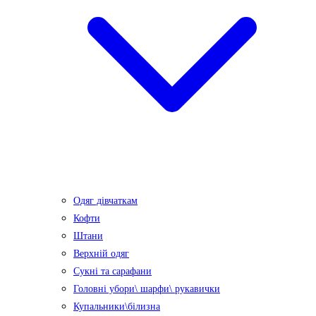
Одяг дівчаткам
Кофти
Штани
Верхній одяг
Сукні та сарафани
Головні убори\ шарфи\ рукавички
Купальники\білизна