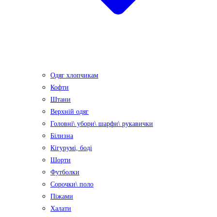
Одяг хлопчикам
Кофти
Штани
Верхній одяг
Головні\ убори\ шарфи\ рукавички
Білизна
Кігурумі, боді
Шорти
Футболки
Сорочки\ поло
Піжами
Халати