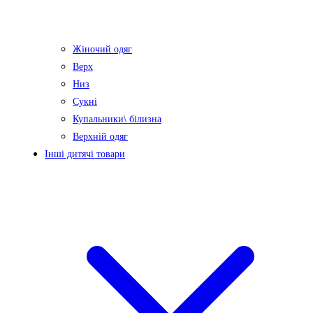
Жіночий одяг
Верх
Низ
Сукні
Купальники\ білизна
Верхній одяг
Інші дитячі товари