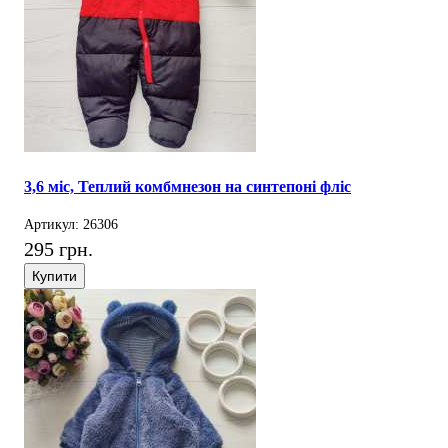
3,6 міс, Теплий комбмнезон на синтепоні фліс
Артикул: 26306
295 грн.
Купити