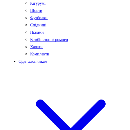
Кігурумі
Шорти
Футболки
Спідниці
Піжами
Комбінезони\ ромпер
Халати
Комплекти
Одяг хлопчикам