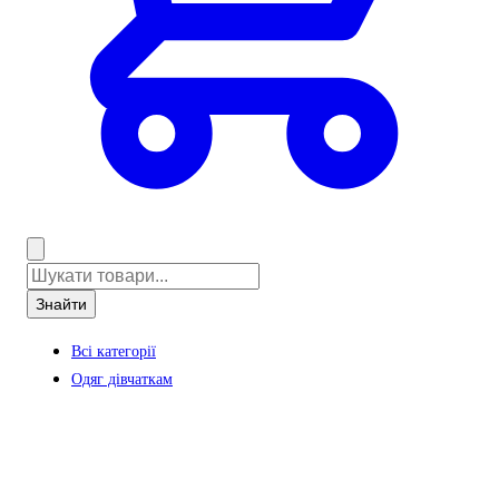
Знайти
Всі категорії
Одяг дівчаткам