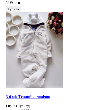
195 грн.
Купити
3-6 міс Теплий чоловічок
Lupilu (Лупилу)