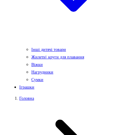
Інші дитячі товари
Жилети\ круги для плавання
Віжки
Нагрудники
Сумки
Іграшки
Головна