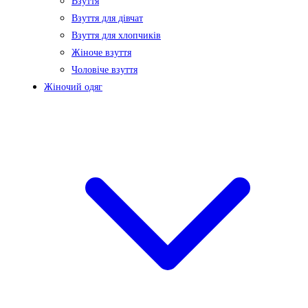
Взуття
Взуття для дівчат
Взуття для хлопчиків
Жіноче взуття
Чоловіче взуття
Жіночий одяг