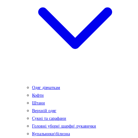
Одяг дівчаткам
Кофти
Штани
Верхній одяг
Сукні та сарафани
Головні убори\ шарфи\ рукавички
Купальники\білизна