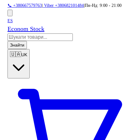
📞 +380667579763
|
Viber +380682101484
|
Пн-Нд: 9:00 - 21:00
ES
Econom Stock
Знайти
🇺🇦
UK