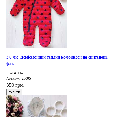
3,6 міс, Демісезонний теплий комбінезон на синтепоні,
фліс
Fred & Flo
Артикул: 26005
350 грн.
Купити