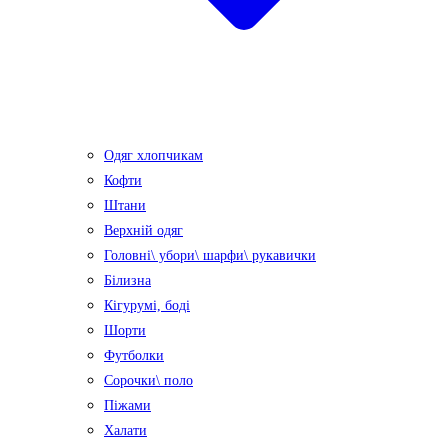
Одяг хлопчикам
Кофти
Штани
Верхній одяг
Головні\ убори\ шарфи\ рукавички
Білизна
Кігурумі, боді
Шорти
Футболки
Сорочки\ поло
Піжами
Халати