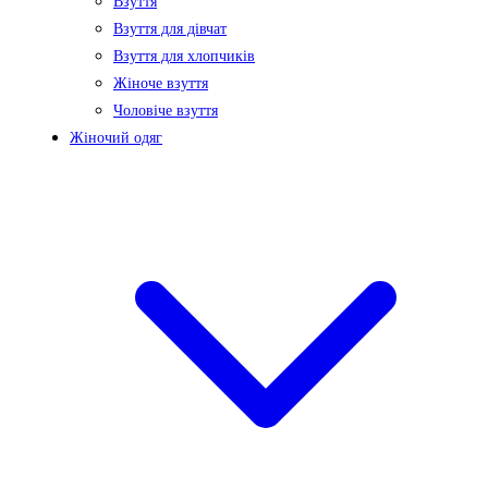
Взуття
Взуття для дівчат
Взуття для хлопчиків
Жіноче взуття
Чоловіче взуття
Жіночий одяг