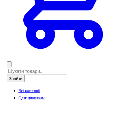
Знайти
Всі категорії
Одяг дівчаткам