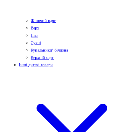
Жіночий одяг
Верх
Низ
Сукні
Купальники\ білизна
Верхній одяг
Інші дитячі товари