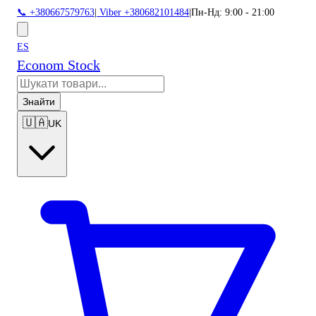
📞 +380667579763
|
Viber +380682101484
|
Пн-Нд: 9:00 - 21:00
ES
Econom Stock
Знайти
🇺🇦
UK