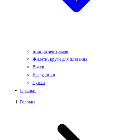
Інші дитячі товари
Жилети\ круги для плавання
Віжки
Нагрудники
Сумки
Іграшки
Головна