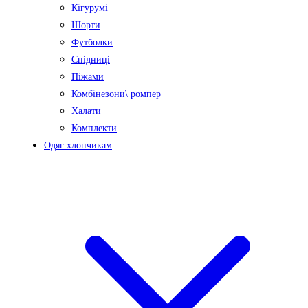
Кігурумі
Шорти
Футболки
Спідниці
Піжами
Комбінезони\ ромпер
Халати
Комплекти
Одяг хлопчикам