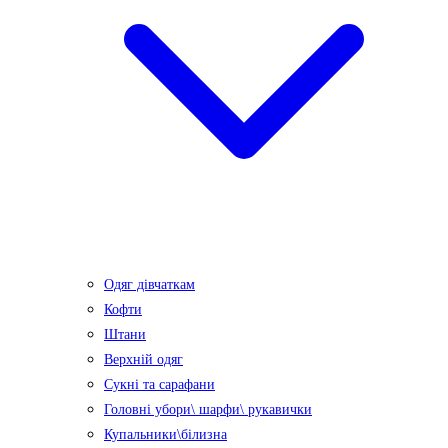
Одяг дівчаткам
Кофти
Штани
Верхній одяг
Сукні та сарафани
Головні убори\ шарфи\ рукавички
Купальники\білизна