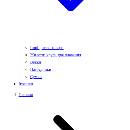
Інші дитячі товари
Жилети\ круги для плавання
Віжки
Нагрудники
Сумки
Іграшки
Головна