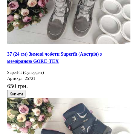
37 (24 см) Зимові чоботи Superfit (Австрія) з
мембраною GORE-TEX
SuperFit (Суперфит)
Артикул: 25721
650 грн.
Купити