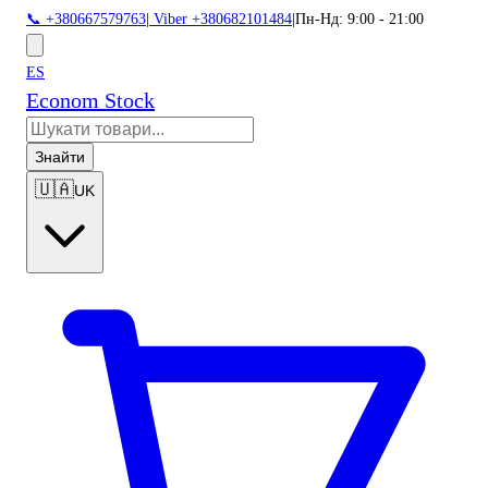
📞 +380667579763
|
Viber +380682101484
|
Пн-Нд: 9:00 - 21:00
ES
Econom Stock
Знайти
🇺🇦
UK