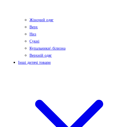
Жіночий одяг
Верх
Низ
Сукні
Купальники\ білизна
Верхній одяг
Інші дитячі товари