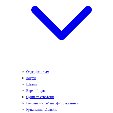
Одяг дівчаткам
Кофти
Штани
Верхній одяг
Сукні та сарафани
Головні убори\ шарфи\ рукавички
Купальники\білизна