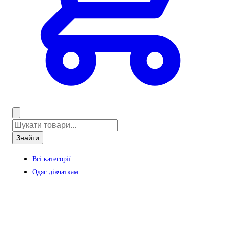
Знайти
Всі категорії
Одяг дівчаткам