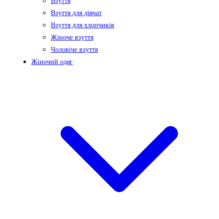
Взуття
Взуття для дівчат
Взуття для хлопчиків
Жіноче взуття
Чоловіче взуття
Жіночий одяг