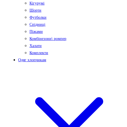
Кігурумі
Шорти
Футболки
Спідниці
Піжами
Комбінезони\ ромпер
Халати
Комплекти
Одяг хлопчикам