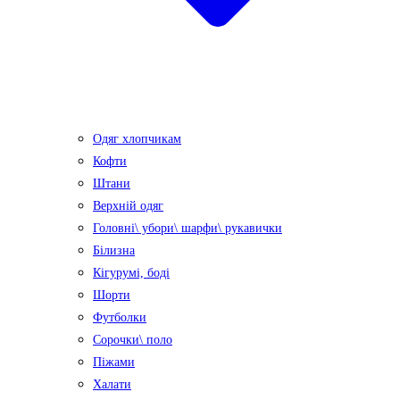
Одяг хлопчикам
Кофти
Штани
Верхній одяг
Головні\ убори\ шарфи\ рукавички
Білизна
Кігурумі, боді
Шорти
Футболки
Сорочки\ поло
Піжами
Халати