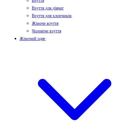
Взуття
Взуття для дівчат
Взуття для хлопчиків
Жіноче взуття
Чоловіче взуття
Жіночий одяг