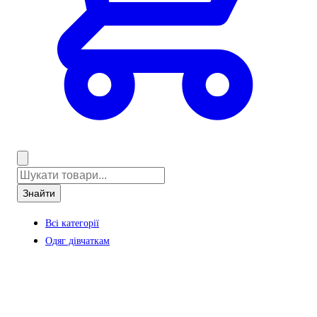
Знайти
Всі категорії
Одяг дівчаткам