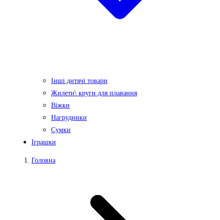
Інші дитячі товари
Жилети\ круги для плавання
Віжки
Нагрудники
Сумки
Іграшки
Головна