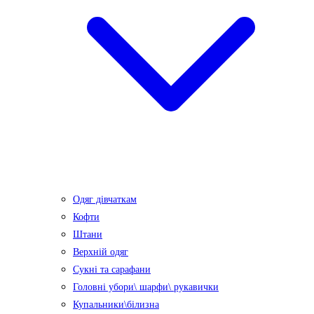
Одяг дівчаткам
Кофти
Штани
Верхній одяг
Сукні та сарафани
Головні убори\ шарфи\ рукавички
Купальники\білизна