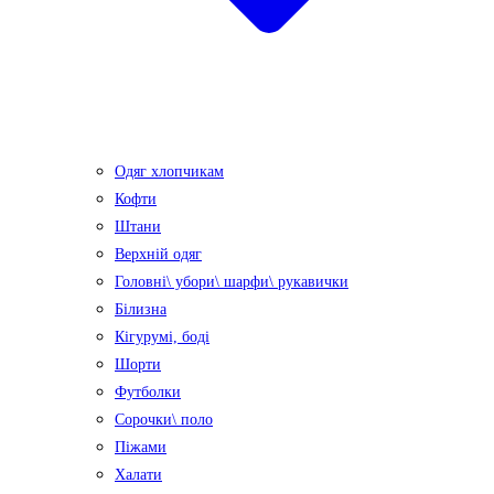
Одяг хлопчикам
Кофти
Штани
Верхній одяг
Головні\ убори\ шарфи\ рукавички
Білизна
Кігурумі, боді
Шорти
Футболки
Сорочки\ поло
Піжами
Халати