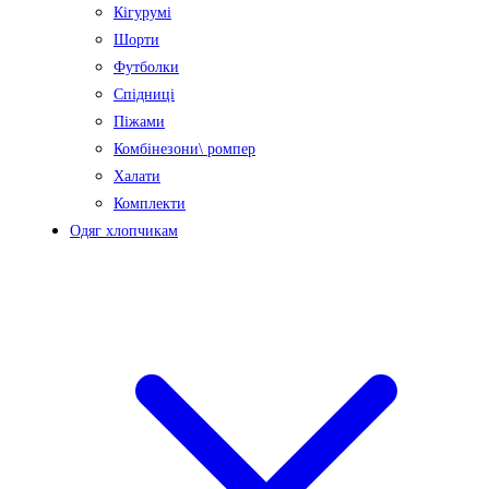
Кігурумі
Шорти
Футболки
Спідниці
Піжами
Комбінезони\ ромпер
Халати
Комплекти
Одяг хлопчикам