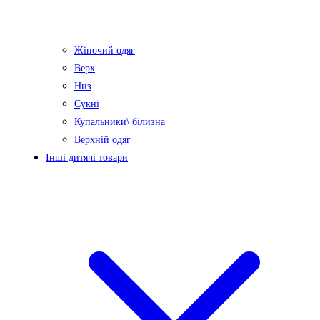
Жіночий одяг
Верх
Низ
Сукні
Купальники\ білизна
Верхній одяг
Інші дитячі товари