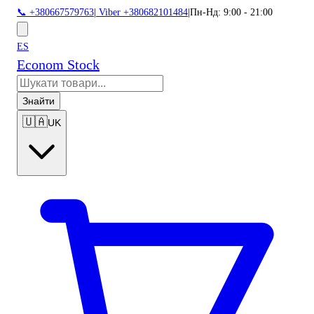
📞 +380667579763
|
Viber +380682101484
|
Пн-Нд: 9:00 - 21:00
ES
Econom Stock
Знайти
🇺🇦
UK