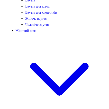
Взуття
Взуття для дівчат
Взуття для хлопчиків
Жіноче взуття
Чоловіче взуття
Жіночий одяг