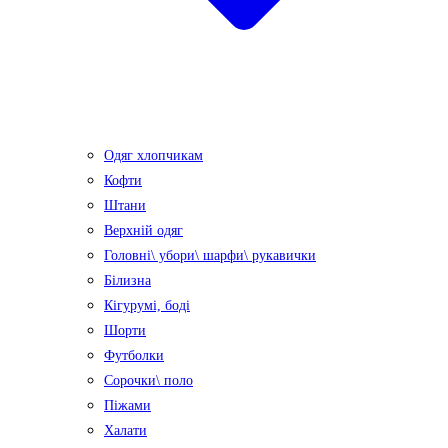
Одяг хлопчикам
Кофти
Штани
Верхній одяг
Головні\ убори\ шарфи\ рукавички
Білизна
Кігурумі, боді
Шорти
Футболки
Сорочки\ поло
Піжами
Халати