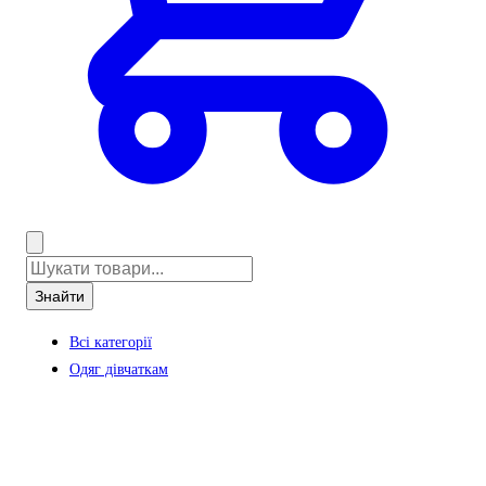
Знайти
Всі категорії
Одяг дівчаткам