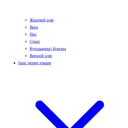
Жіночий одяг
Верх
Низ
Сукні
Купальники\ білизна
Верхній одяг
Інші дитячі товари