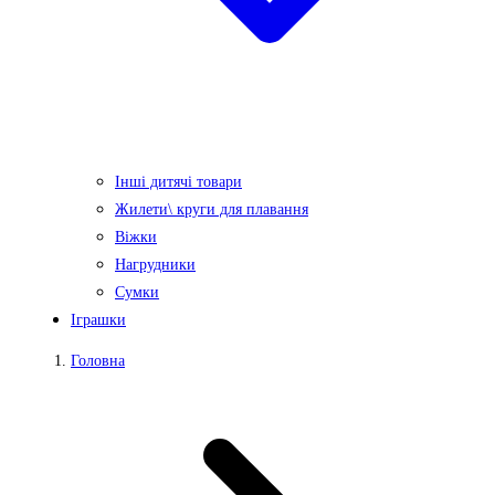
Інші дитячі товари
Жилети\ круги для плавання
Віжки
Нагрудники
Сумки
Іграшки
Головна