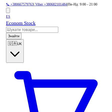
📞 +380667579763
|
Viber +380682101484
|
Пн-Нд: 9:00 - 21:00
ES
Econom Stock
Знайти
🇺🇦
UK