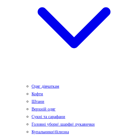
Одяг дівчаткам
Кофти
Штани
Верхній одяг
Сукні та сарафани
Головні убори\ шарфи\ рукавички
Купальники\білизна