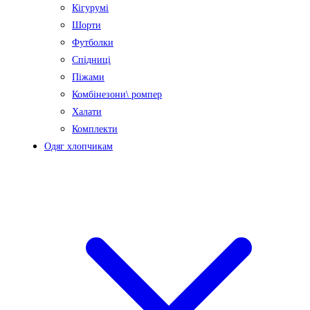
Кігурумі
Шорти
Футболки
Спідниці
Піжами
Комбінезони\ ромпер
Халати
Комплекти
Одяг хлопчикам