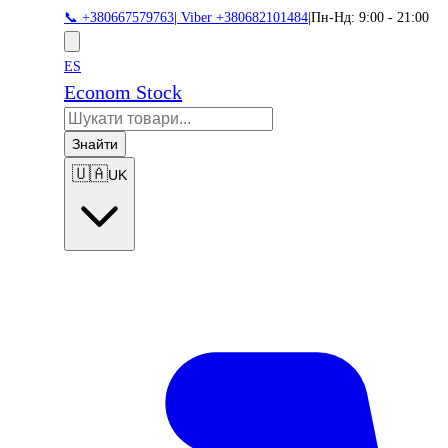
📞 +380667579763
|
Viber +380682101484
|
Пн-Нд: 9:00 - 21:00
ES
Econom Stock
Знайти
🇺🇦
UK