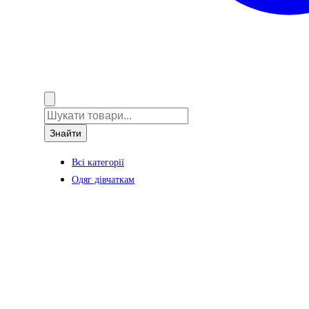
Знайти
Всі категорії
Одяг дівчаткам