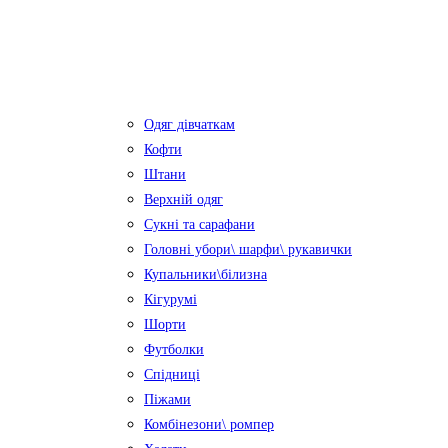
Одяг дівчаткам
Кофти
Штани
Верхній одяг
Сукні та сарафани
Головні убори\ шарфи\ рукавички
Купальники\білизна
Кігурумі
Шорти
Футболки
Спідниці
Піжами
Комбінезони\ ромпер