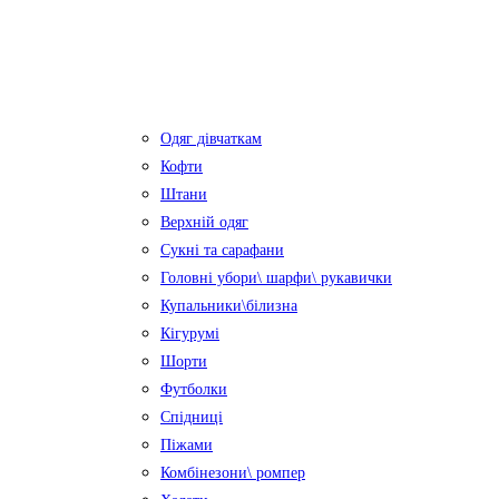
Одяг дівчаткам
Кофти
Штани
Верхній одяг
Сукні та сарафани
Головні убори\ шарфи\ рукавички
Купальники\білизна
Кігурумі
Шорти
Футболки
Спідниці
Піжами
Комбінезони\ ромпер