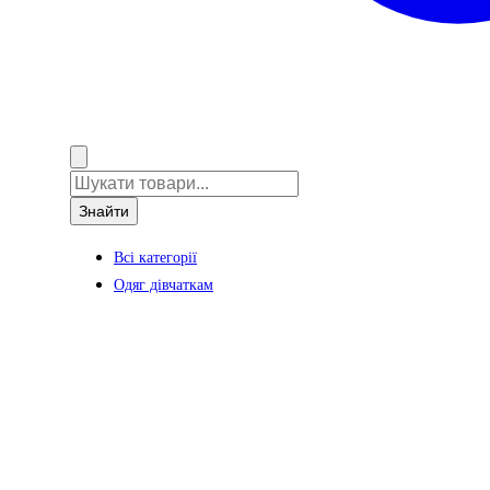
Знайти
Всі категорії
Одяг дівчаткам