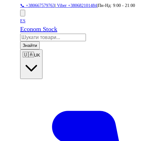
📞 +380667579763
|
Viber +380682101484
|
Пн-Нд: 9:00 - 21:00
ES
Econom Stock
Знайти
🇺🇦
UK