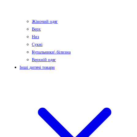
Жіночий одяг
Верх
Низ
Сукні
Купальники\ білизна
Верхній одяг
Інші дитячі товари