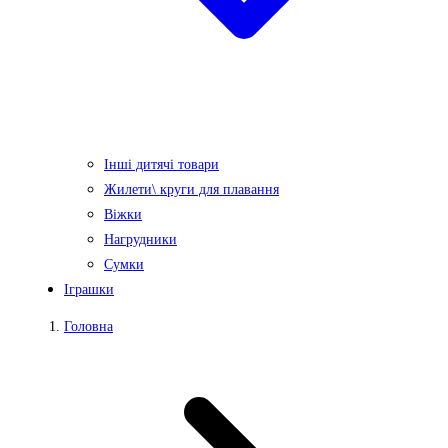
Інші дитячі товари
Жилети\ круги для плавання
Віжки
Нагрудники
Сумки
Іграшки
Головна