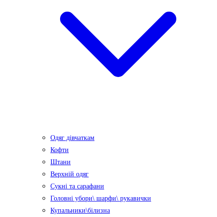
Одяг дівчаткам
Кофти
Штани
Верхній одяг
Сукні та сарафани
Головні убори\ шарфи\ рукавички
Купальники\білизна