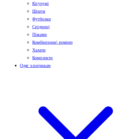
Кігурумі
Шорти
Футболки
Спідниці
Піжами
Комбінезони\ ромпер
Халати
Комплекти
Одяг хлопчикам