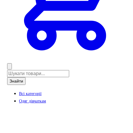
Знайти
Всі категорії
Одяг дівчаткам