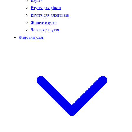
Взуття
Взуття для дівчат
Взуття для хлопчиків
Жіноче взуття
Чоловіче взуття
Жіночий одяг