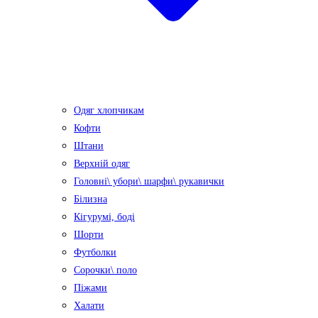
Одяг хлопчикам
Кофти
Штани
Верхній одяг
Головні\ убори\ шарфи\ рукавички
Білизна
Кігурумі, боді
Шорти
Футболки
Сорочки\ поло
Піжами
Халати