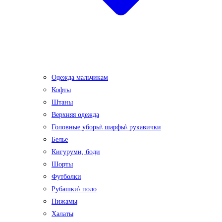
Одежда мальчикам
Кофты
Штаны
Верхняя одежда
Головные уборы\ шарфы\ рукавички
Белье
Кигуруми, боди
Шорты
Футболки
Рубашки\ поло
Пижамы
Халаты