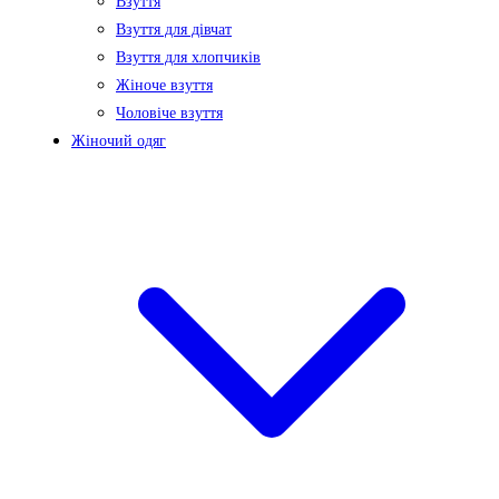
Взуття
Взуття для дівчат
Взуття для хлопчиків
Жіноче взуття
Чоловіче взуття
Жіночий одяг