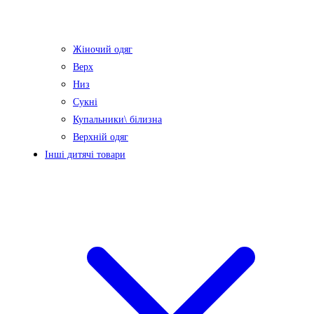
Жіночий одяг
Верх
Низ
Сукні
Купальники\ білизна
Верхній одяг
Інші дитячі товари