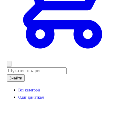
Знайти
Всі категорії
Одяг дівчаткам