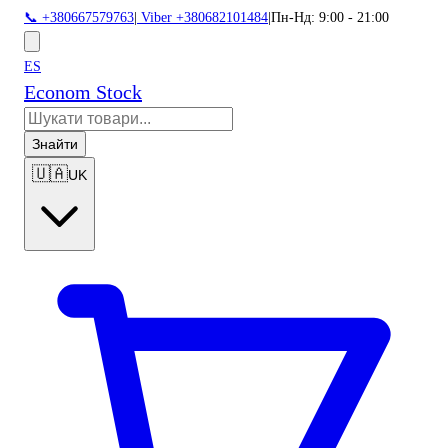
📞 +380667579763
|
Viber +380682101484
|
Пн-Нд: 9:00 - 21:00
ES
Econom Stock
Знайти
🇺🇦
UK