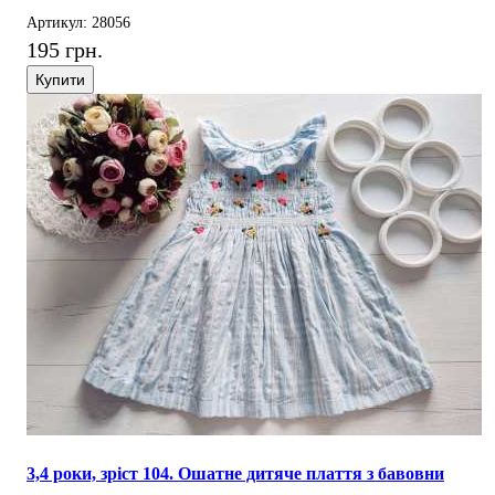
Артикул: 28056
195 грн.
Купити
3,4 роки, зріст 104. Ошатне дитяче плаття з бавовни