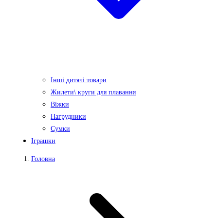
Інші дитячі товари
Жилети\ круги для плавання
Віжки
Нагрудники
Сумки
Іграшки
Головна