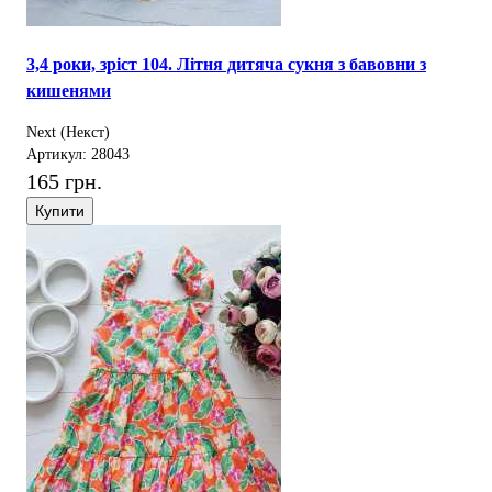
3,4 роки, зріст 104. Літня дитяча сукня з бавовни з
кишенями
Next (Некст)
Артикул: 28043
165 грн.
Купити