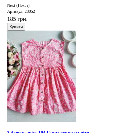
Next (Некст)
Артикул: 28052
185 грн.
Купити
3,4 роки, зріст 104 Гарна сукня на літо