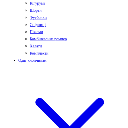
Кігурумі
Шорти
Футболки
Спідниці
Піжами
Комбінезони\ ромпер
Халати
Комплекти
Одяг хлопчикам