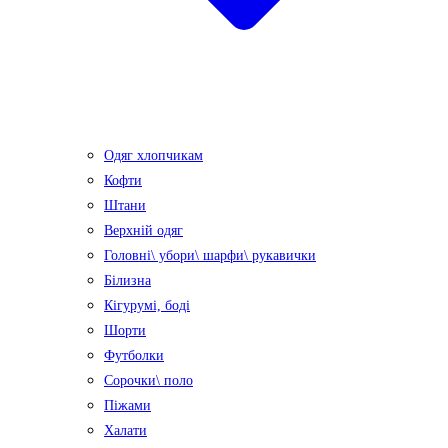
Одяг хлопчикам
Кофти
Штани
Верхній одяг
Головні\ убори\ шарфи\ рукавички
Білизна
Кігурумі, боді
Шорти
Футболки
Сорочки\ поло
Піжами
Халати