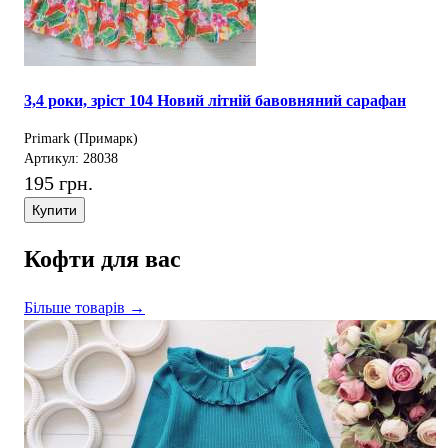
3,4 роки, зріст 104 Новий літній бавовняний сарафан
Primark (Примарк)
Артикул: 28038
195 грн.
Купити
Кофти для вас
Більше товарів →