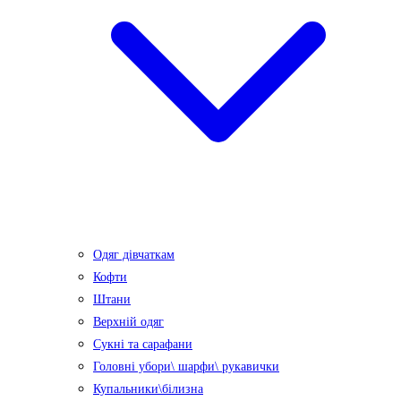
Одяг дівчаткам
Кофти
Штани
Верхній одяг
Сукні та сарафани
Головні убори\ шарфи\ рукавички
Купальники\білизна