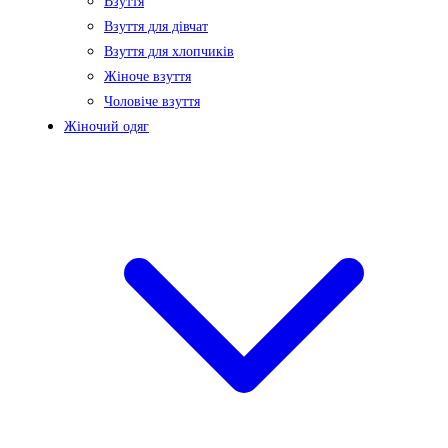
Взуття
Взуття для дівчат
Взуття для хлопчиків
Жіноче взуття
Чоловіче взуття
Жіночий одяг