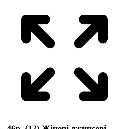
46р. (12) Жіночі джинсові