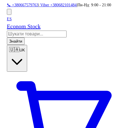
📞 +380667579763
|
Viber +380682101484
|
Пн-Нд: 9:00 - 21:00
ES
Econom Stock
Знайти
🇺🇦
UK