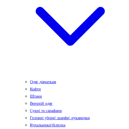
Одяг дівчаткам
Кофти
Штани
Верхній одяг
Сукні та сарафани
Головні убори\ шарфи\ рукавички
Купальники\білизна