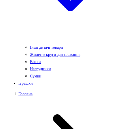
Інші дитячі товари
Жилети\ круги для плавання
Віжки
Нагрудники
Сумки
Іграшки
Головна