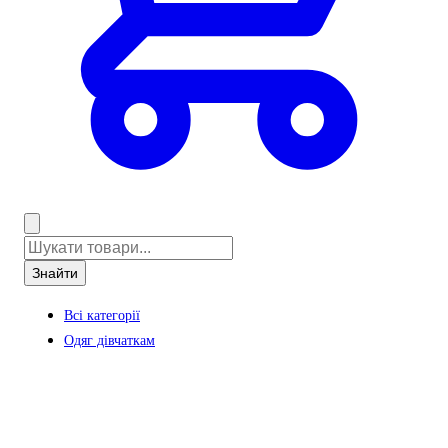
Знайти
Всі категорії
Одяг дівчаткам