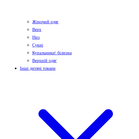
Жіночий одяг
Верх
Низ
Сукні
Купальники\ білизна
Верхній одяг
Інші дитячі товари