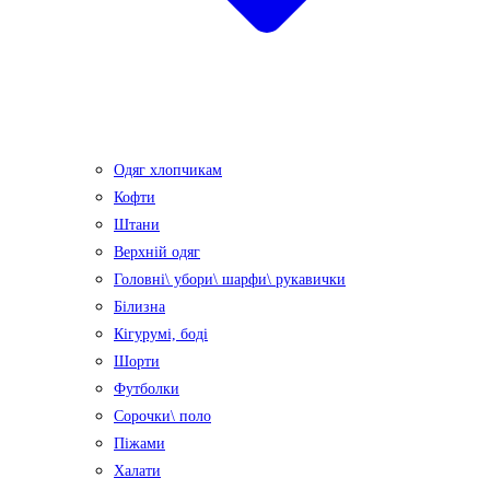
Одяг хлопчикам
Кофти
Штани
Верхній одяг
Головні\ убори\ шарфи\ рукавички
Білизна
Кігурумі, боді
Шорти
Футболки
Сорочки\ поло
Піжами
Халати