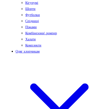
Кігурумі
Шорти
Футболки
Спідниці
Піжами
Комбінезони\ ромпер
Халати
Комплекти
Одяг хлопчикам