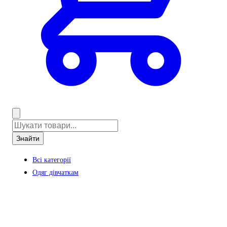
Знайти
Всі категорії
Одяг дівчаткам