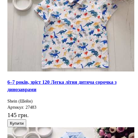
6–7 років, зріст 120 Легка літня дитяча сорочка з
динозаврами
Shein (Шейн)
Артикул: 27483
145 грн.
Купити