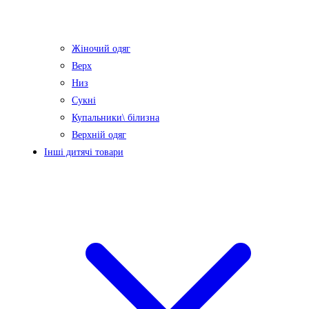
Жіночий одяг
Верх
Низ
Сукні
Купальники\ білизна
Верхній одяг
Інші дитячі товари