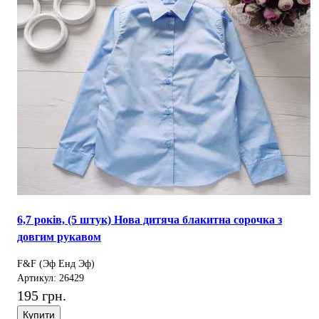
6,7 років, (5 штук) Нова дитяча блакитна сорочка з
довгим рукавом
F&F (Эф Енд Эф)
Артикул: 26429
195 грн.
Купити