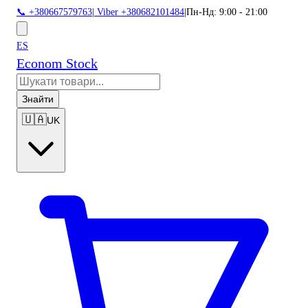
📞 +380667579763
|
Viber +380682101484
|
Пн-Нд: 9:00 - 21:00
ES
Econom Stock
Знайти
🇺🇦
UK