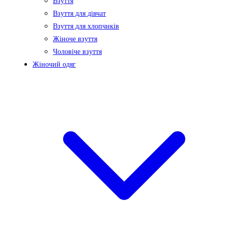
Взуття
Взуття для дівчат
Взуття для хлопчиків
Жіноче взуття
Чоловіче взуття
Жіночий одяг