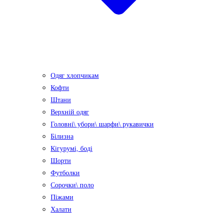
Одяг хлопчикам
Кофти
Штани
Верхній одяг
Головні\ убори\ шарфи\ рукавички
Білизна
Кігурумі, боді
Шорти
Футболки
Сорочки\ поло
Піжами
Халати