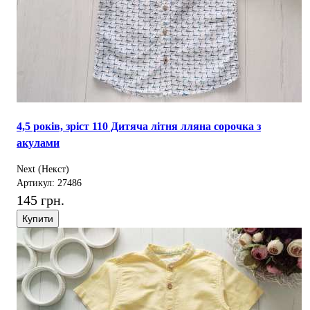
4,5 років, зріст 110 Дитяча літня лляна сорочка з
акулами
Next (Некст)
Артикул: 27486
145 грн.
Купити