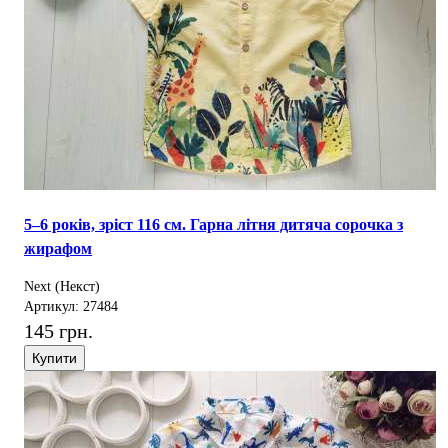
5–6 років, зріст 116 см. Гарна літня дитяча сорочка з
жирафом
Next (Некст)
Артикул: 27484
145 грн.
Купити