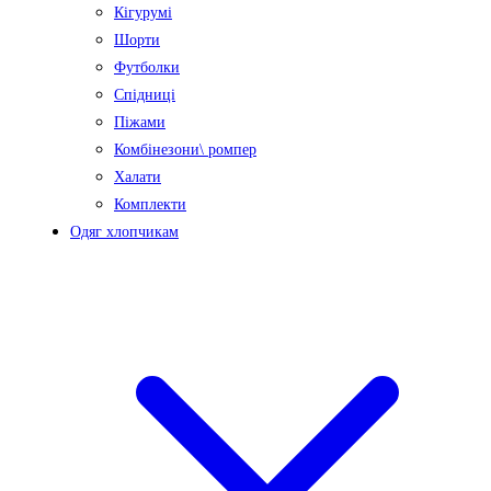
Кігурумі
Шорти
Футболки
Спідниці
Піжами
Комбінезони\ ромпер
Халати
Комплекти
Одяг хлопчикам