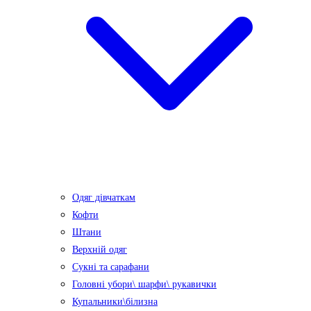
Одяг дівчаткам
Кофти
Штани
Верхній одяг
Сукні та сарафани
Головні убори\ шарфи\ рукавички
Купальники\білизна