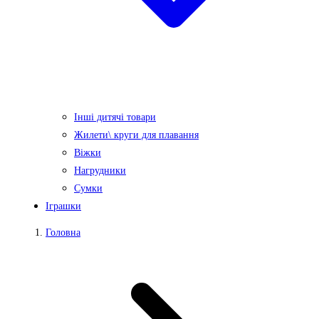
Інші дитячі товари
Жилети\ круги для плавання
Віжки
Нагрудники
Сумки
Іграшки
Головна