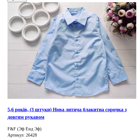
5,6 років, (3 штуки) Нова дитяча блакитна сорочка з
довгим рукавом
F&F (Эф Енд Эф)
Артикул: 26428