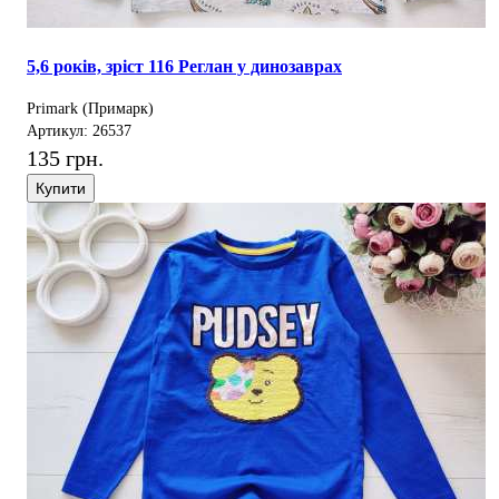
5,6 років, зріст 116 Реглан у динозаврах
Primark (Примарк)
Артикул: 26537
135 грн.
Купити