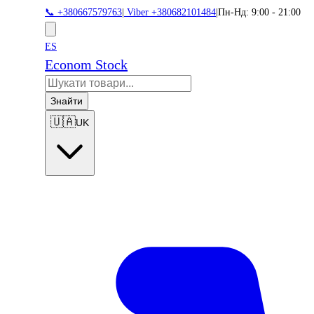
📞 +380667579763
|
Viber +380682101484
|
Пн-Нд: 9:00 - 21:00
ES
Econom Stock
Знайти
🇺🇦
UK