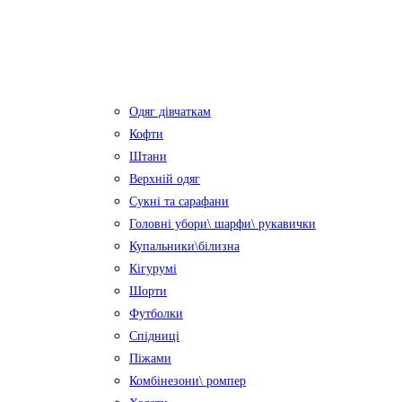
Одяг дівчаткам
Кофти
Штани
Верхній одяг
Сукні та сарафани
Головні убори\ шарфи\ рукавички
Купальники\білизна
Кігурумі
Шорти
Футболки
Спідниці
Піжами
Комбінезони\ ромпер