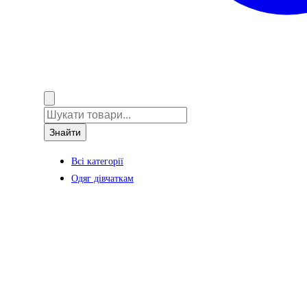
Знайти
Всі категорії
Одяг дівчаткам