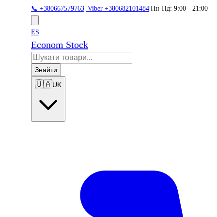
📞 +380667579763
|
Viber +380682101484
|
Пн-Нд: 9:00 - 21:00
ES
Econom Stock
Знайти
🇺🇦
UK