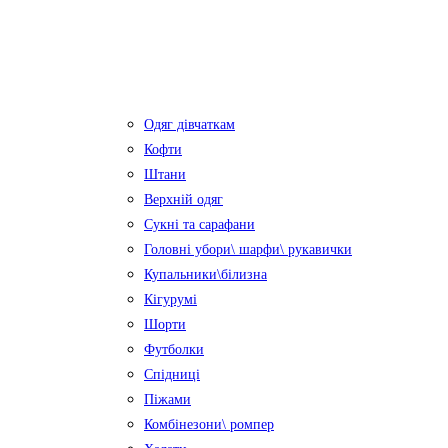
Одяг дівчаткам
Кофти
Штани
Верхній одяг
Сукні та сарафани
Головні убори\ шарфи\ рукавички
Купальники\білизна
Кігурумі
Шорти
Футболки
Спідниці
Піжами
Комбінезони\ ромпер