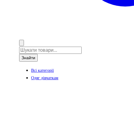
Знайти
Всі категорії
Одяг дівчаткам