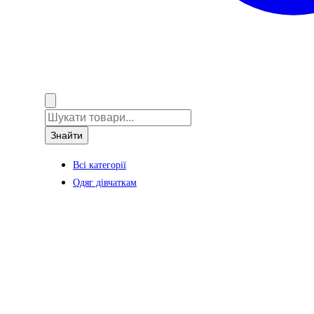
Знайти
Всі категорії
Одяг дівчаткам