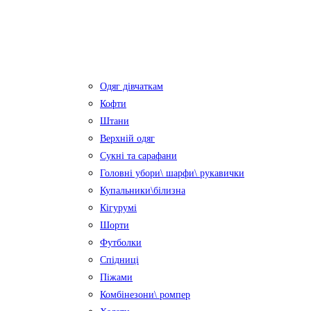
Одяг дівчаткам
Кофти
Штани
Верхній одяг
Сукні та сарафани
Головні убори\ шарфи\ рукавички
Купальники\білизна
Кігурумі
Шорти
Футболки
Спідниці
Піжами
Комбінезони\ ромпер