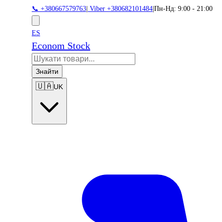
📞 +380667579763
|
Viber +380682101484
|
Пн-Нд: 9:00 - 21:00
ES
Econom Stock
Знайти
🇺🇦
UK