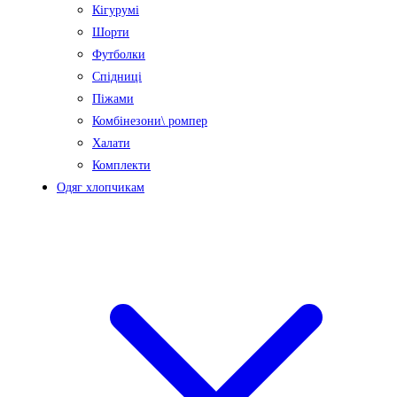
Кігурумі
Шорти
Футболки
Спідниці
Піжами
Комбінезони\ ромпер
Халати
Комплекти
Одяг хлопчикам