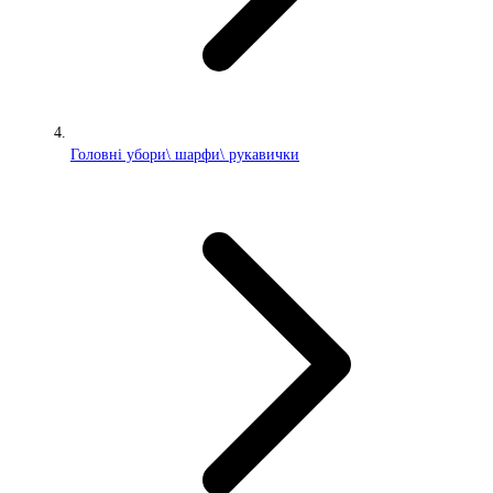
Головні убори\ шарфи\ рукавички