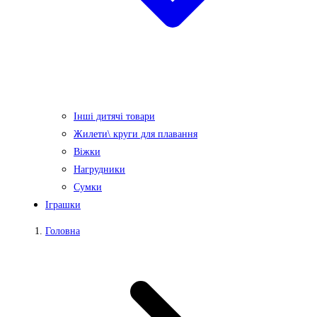
Інші дитячі товари
Жилети\ круги для плавання
Віжки
Нагрудники
Сумки
Іграшки
Головна