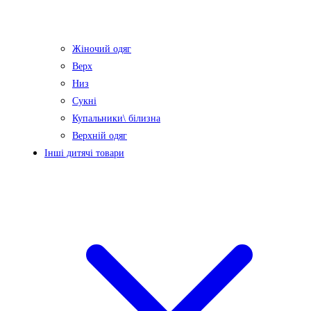
Жіночий одяг
Верх
Низ
Сукні
Купальники\ білизна
Верхній одяг
Інші дитячі товари