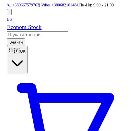
📞 +380667579763
|
Viber +380682101484
|
Пн-Нд: 9:00 - 21:00
ES
Econom Stock
Знайти
🇺🇦
UK