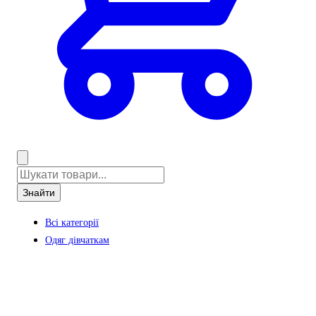
Знайти
Всі категорії
Одяг дівчаткам