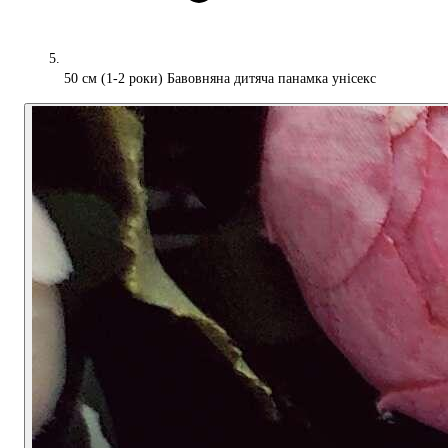
50 см (1-2 роки) Бавовняна дитяча панамка унісекс