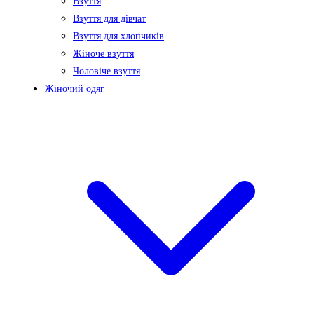
Взуття
Взуття для дівчат
Взуття для хлопчиків
Жіноче взуття
Чоловіче взуття
Жіночий одяг