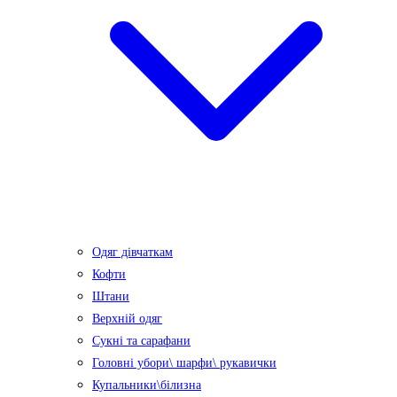
Одяг дівчаткам
Кофти
Штани
Верхній одяг
Сукні та сарафани
Головні убори\ шарфи\ рукавички
Купальники\білизна