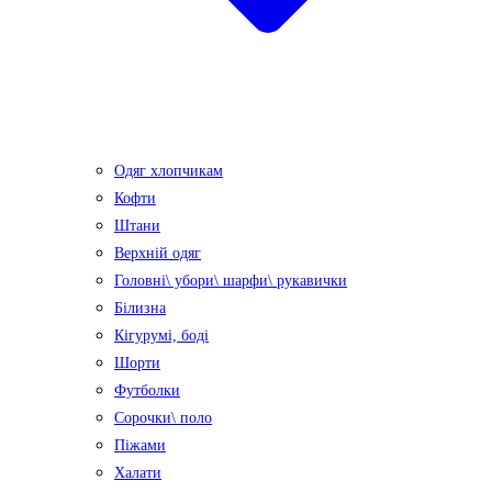
Одяг хлопчикам
Кофти
Штани
Верхній одяг
Головні\ убори\ шарфи\ рукавички
Білизна
Кігурумі, боді
Шорти
Футболки
Сорочки\ поло
Піжами
Халати