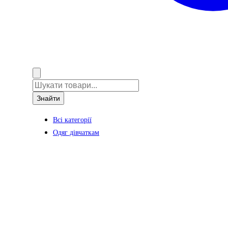
Знайти
Всі категорії
Одяг дівчаткам