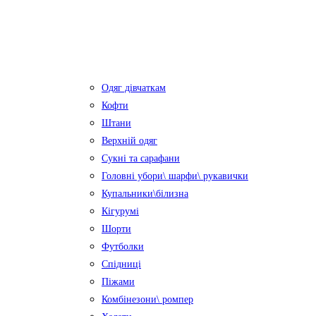
Одяг дівчаткам
Кофти
Штани
Верхній одяг
Сукні та сарафани
Головні убори\ шарфи\ рукавички
Купальники\білизна
Кігурумі
Шорти
Футболки
Спідниці
Піжами
Комбінезони\ ромпер