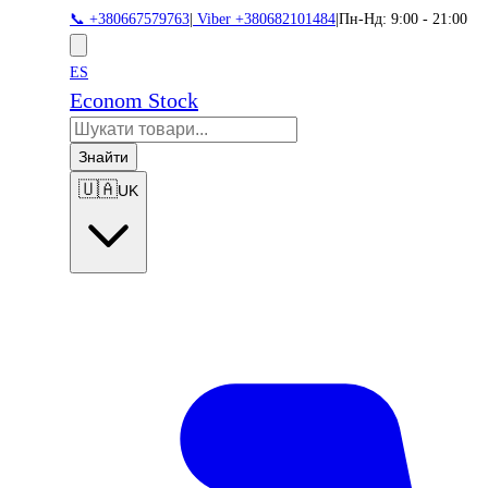
📞 +380667579763
|
Viber +380682101484
|
Пн-Нд: 9:00 - 21:00
ES
Econom Stock
Знайти
🇺🇦
UK