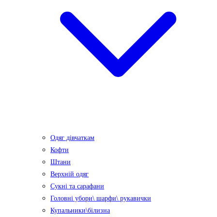
Одяг дівчаткам
Кофти
Штани
Верхній одяг
Сукні та сарафани
Головні убори\ шарфи\ рукавички
Купальники\білизна