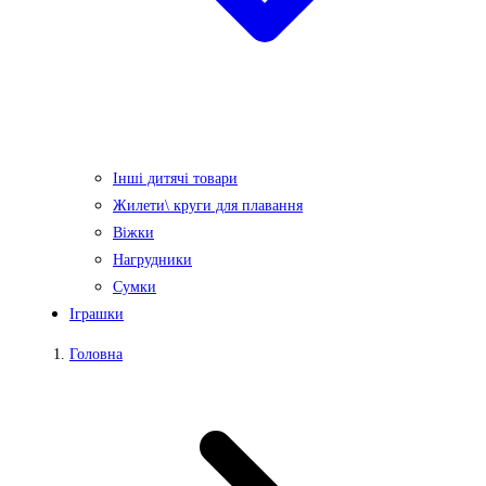
Інші дитячі товари
Жилети\ круги для плавання
Віжки
Нагрудники
Сумки
Іграшки
Головна