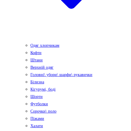
Одяг хлопчикам
Кофти
Штани
Верхній одяг
Головні\ убори\ шарфи\ рукавички
Білизна
Кігурумі, боді
Шорти
Футболки
Сорочки\ поло
Піжами
Халати