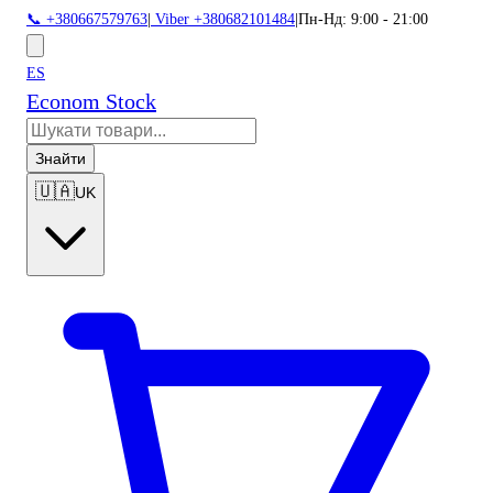
📞 +380667579763
|
Viber +380682101484
|
Пн-Нд: 9:00 - 21:00
ES
Econom Stock
Знайти
🇺🇦
UK