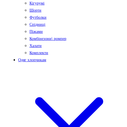
Кігурумі
Шорти
Футболки
Спідниці
Піжами
Комбінезони\ ромпер
Халати
Комплекти
Одяг хлопчикам