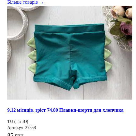
Більше товарів →
9,12 місяців, зріст 74,80 Плавки-шорти для хлопчика
TU (Ти-Ю)
Артикул: 27558
85 грн.