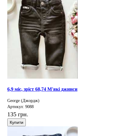
6,9 міс, зріст 68,74 М'які джинси
George (Джордж)
Артикул: 9088
135 грн.
Купити