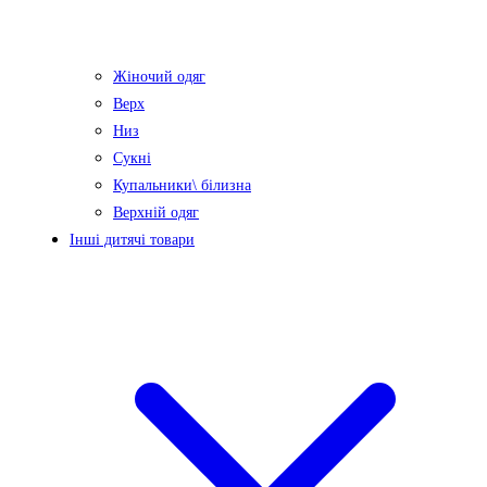
Жіночий одяг
Верх
Низ
Сукні
Купальники\ білизна
Верхній одяг
Інші дитячі товари