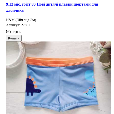
9,12 міс, зріст 80 Нові дитячі плавки шортами для
хлопчика
H&M (Эйч энд Эм)
Артикул: 27361
95 грн.
Купити