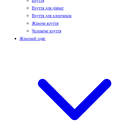
Взуття
Взуття для дівчат
Взуття для хлопчиків
Жіноче взуття
Чоловіче взуття
Жіночий одяг