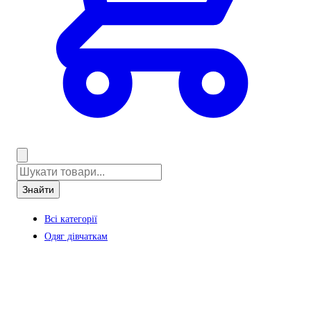
Знайти
Всі категорії
Одяг дівчаткам