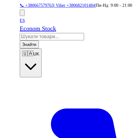
📞 +380667579763
|
Viber +380682101484
|
Пн-Нд: 9:00 - 21:00
ES
Econom Stock
Знайти
🇺🇦
UK