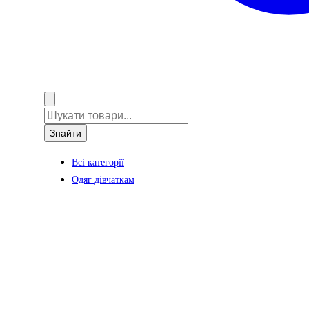
Знайти
Всі категорії
Одяг дівчаткам