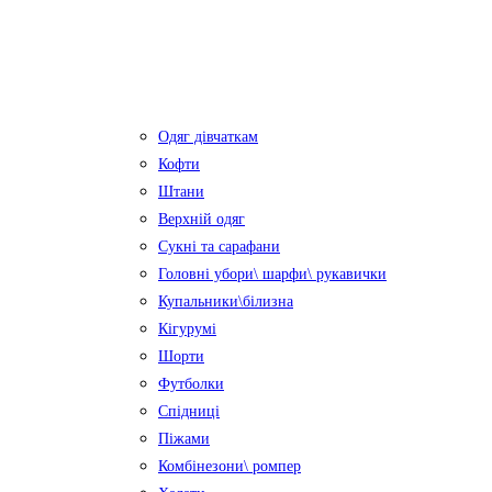
Одяг дівчаткам
Кофти
Штани
Верхній одяг
Сукні та сарафани
Головні убори\ шарфи\ рукавички
Купальники\білизна
Кігурумі
Шорти
Футболки
Спідниці
Піжами
Комбінезони\ ромпер