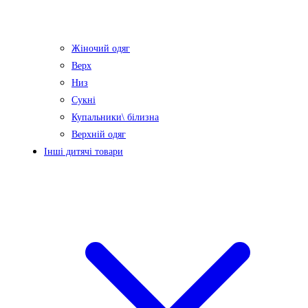
Жіночий одяг
Верх
Низ
Сукні
Купальники\ білизна
Верхній одяг
Інші дитячі товари