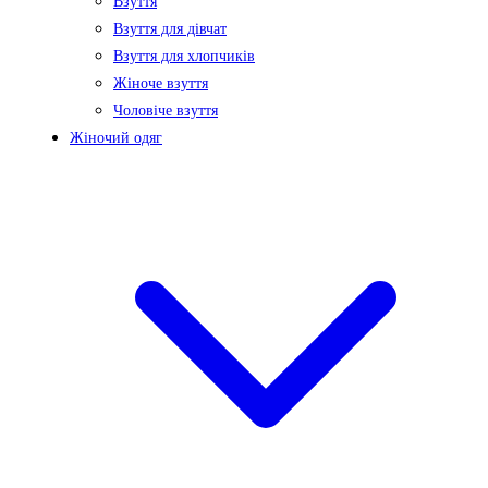
Взуття
Взуття для дівчат
Взуття для хлопчиків
Жіноче взуття
Чоловіче взуття
Жіночий одяг