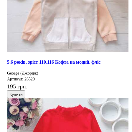
5,6 років, зріст 110,116 Кофта на моднії, фліс
George (Джордж)
Артикул: 26520
195 грн.
Купити