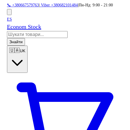
📞 +380667579763
|
Viber +380682101484
|
Пн-Нд: 9:00 - 21:00
ES
Econom Stock
Знайти
🇺🇦
UK