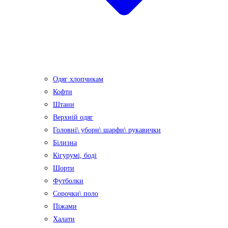
Одяг хлопчикам
Кофти
Штани
Верхній одяг
Головні\ убори\ шарфи\ рукавички
Білизна
Кігурумі, боді
Шорти
Футболки
Сорочки\ поло
Піжами
Халати