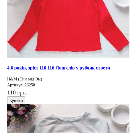
4,6 років, зріст 110,116 Лонгслів у рубчик стретч
H&M (Эйч энд Эм)
Артикул: 26258
110 грн.
Купити