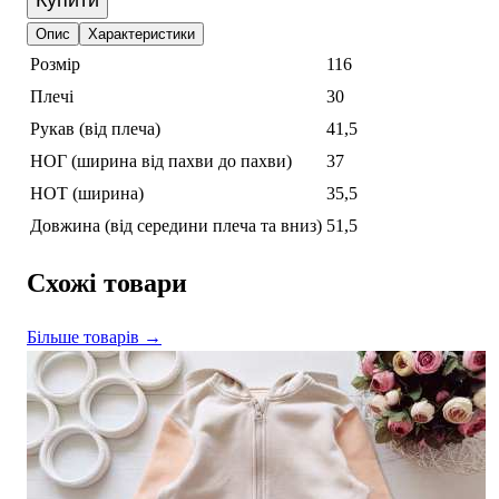
Купити
Опис
Характеристики
Розмір
116
Плечі
30
Рукав (від плеча)
41,5
НОГ (ширина від пахви до пахви)
37
НОТ (ширина)
35,5
Довжина (від середини плеча та вниз)
51,5
Схожі товари
Більше товарів →