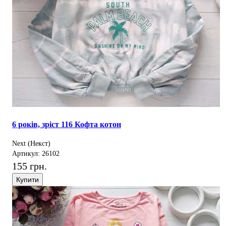
6 років, зріст 116 Кофта котон
Next (Некст)
Артикул: 26102
155 грн.
Купити