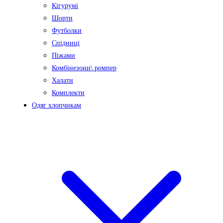
Кігурумі
Шорти
Футболки
Спідниці
Піжами
Комбінезони\ ромпер
Халати
Комплекти
Одяг хлопчикам