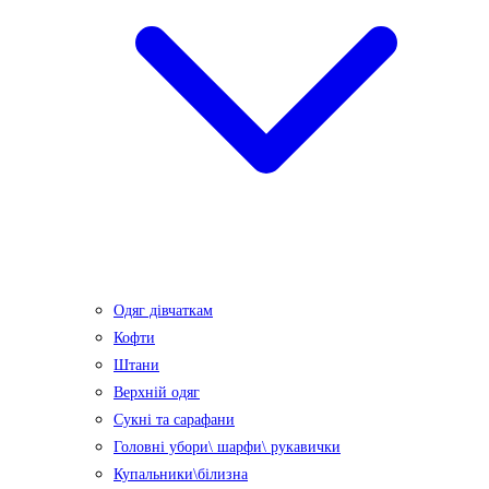
Одяг дівчаткам
Кофти
Штани
Верхній одяг
Сукні та сарафани
Головні убори\ шарфи\ рукавички
Купальники\білизна