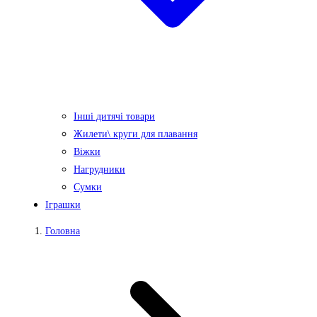
Інші дитячі товари
Жилети\ круги для плавання
Віжки
Нагрудники
Сумки
Іграшки
Головна