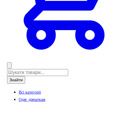
Знайти
Всі категорії
Одяг дівчаткам