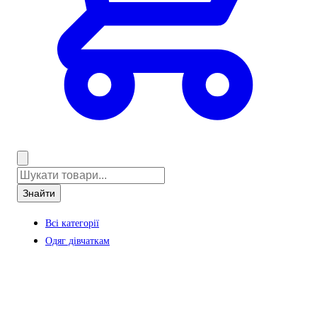
Знайти
Всі категорії
Одяг дівчаткам