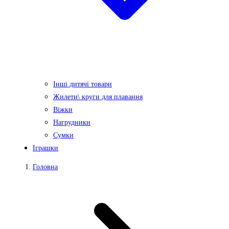
Інші дитячі товари
Жилети\ круги для плавання
Віжки
Нагрудники
Сумки
Іграшки
Головна