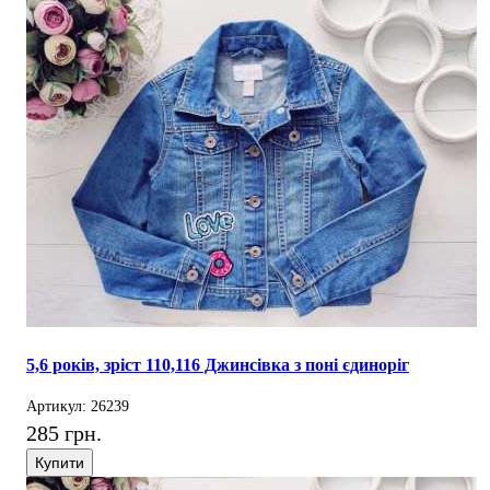
5,6 років, зріст 110,116 Джинсівка з поні єдиноріг
Артикул: 26239
285 грн.
Купити