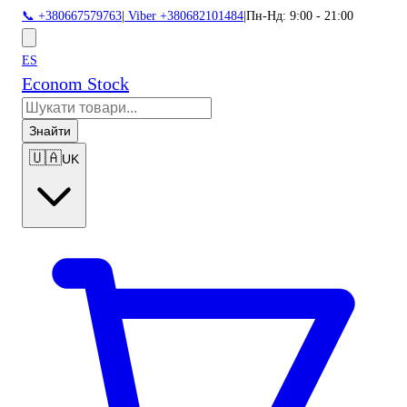
📞 +380667579763
|
Viber +380682101484
|
Пн-Нд: 9:00 - 21:00
ES
Econom Stock
Знайти
🇺🇦
UK