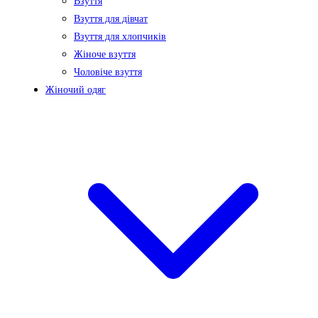
Взуття
Взуття для дівчат
Взуття для хлопчиків
Жіноче взуття
Чоловіче взуття
Жіночий одяг