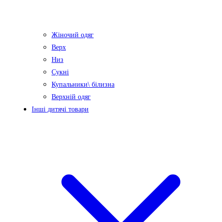
Жіночий одяг
Верх
Низ
Сукні
Купальники\ білизна
Верхній одяг
Інші дитячі товари