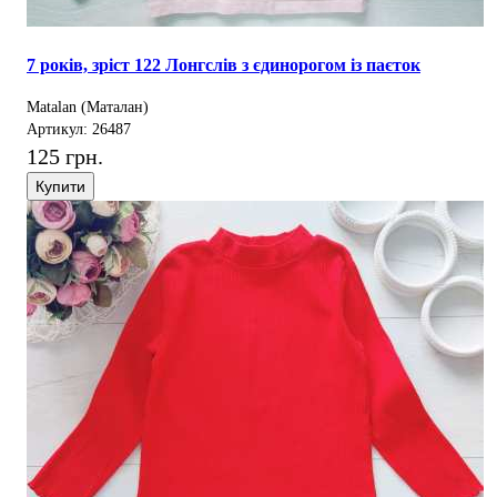
7 років, зріст 122 Лонгслів з єдинорогом із паєток
Matalan (Маталан)
Артикул: 26487
125 грн.
Купити