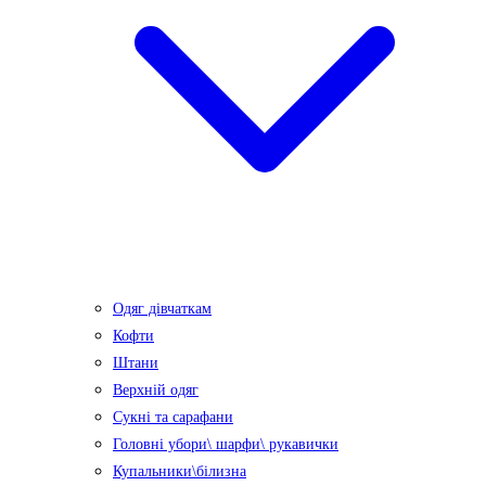
Одяг дівчаткам
Кофти
Штани
Верхній одяг
Сукні та сарафани
Головні убори\ шарфи\ рукавички
Купальники\білизна