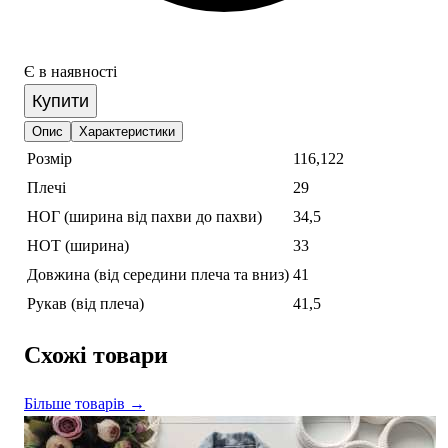
Є в наявності
Купити
Опис
Характеристики
Розмір
116,122
Плечі
29
НОГ (ширина від пахви до пахви)
34,5
НОТ (ширина)
33
Довжина (від середини плеча та вниз)
41
Рукав (від плеча)
41,5
Схожі товари
Більше товарів →