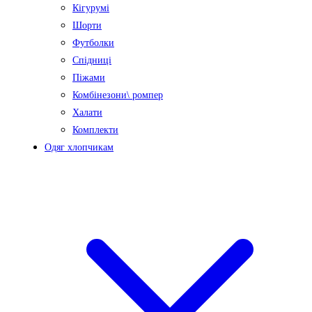
Кігурумі
Шорти
Футболки
Спідниці
Піжами
Комбінезони\ ромпер
Халати
Комплекти
Одяг хлопчикам