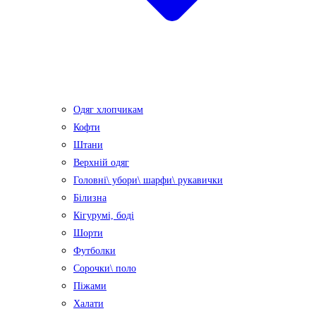
Одяг хлопчикам
Кофти
Штани
Верхній одяг
Головні\ убори\ шарфи\ рукавички
Білизна
Кігурумі, боді
Шорти
Футболки
Сорочки\ поло
Піжами
Халати