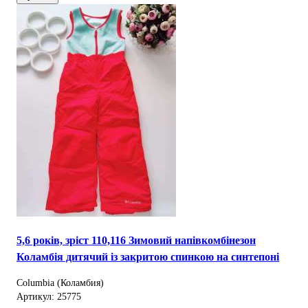
5,6 років, зріст 110,116 Зимовий напівкомбінезон
Коламбія дитячий із закритою спинкою на синтепоні
Columbia (Коламбия)
Артикул: 25775