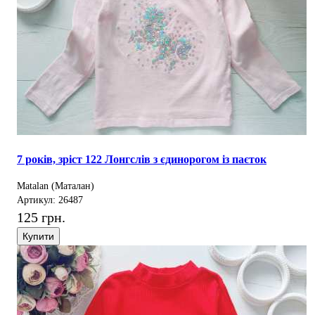
7 років, зріст 122 Лонгслів з єдинорогом із паєток
Matalan (Маталан)
Артикул: 26487
125 грн.
Купити