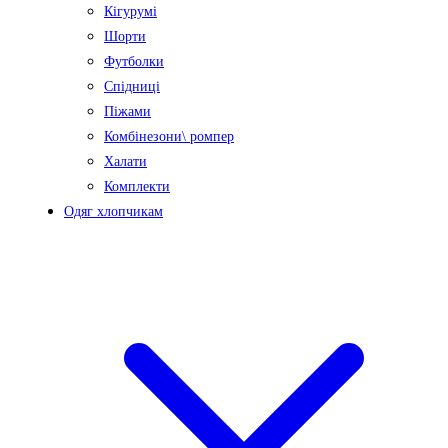
Кігурумі
Шорти
Футболки
Спідниці
Піжами
Комбінезони\ ромпер
Халати
Комплекти
Одяг хлопчикам