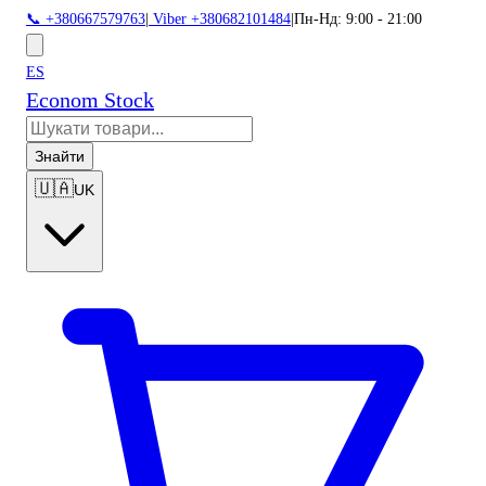
📞 +380667579763
|
Viber +380682101484
|
Пн-Нд: 9:00 - 21:00
ES
Econom Stock
Знайти
🇺🇦
UK