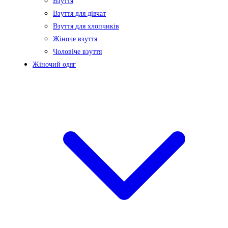
Взуття
Взуття для дівчат
Взуття для хлопчиків
Жіноче взуття
Чоловіче взуття
Жіночий одяг