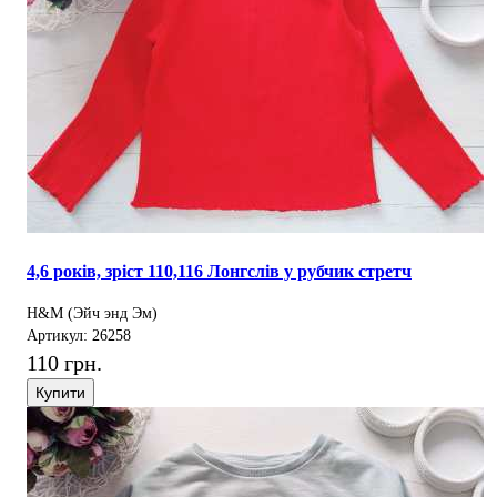
4,6 років, зріст 110,116 Лонгслів у рубчик стретч
H&M (Эйч энд Эм)
Артикул: 26258
110 грн.
Купити