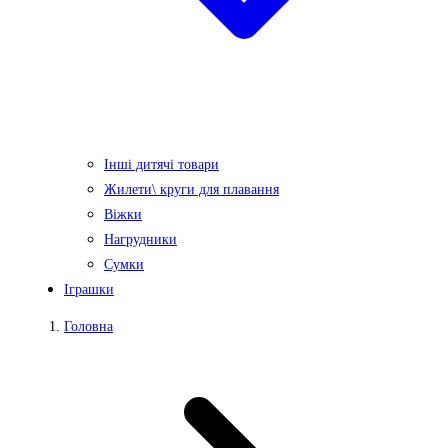
Інші дитячі товари
Жилети\ круги для плавання
Віжки
Нагрудники
Сумки
Іграшки
Головна