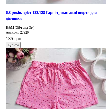
6,8 років, зріст 122,128 Гарні трикотажні шорти для
дівчинки
H&M (Эйч энд Эм)
Артикул: 27920
135 грн.
Купити