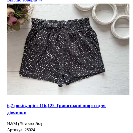
6,7 років, зріст 116,122 Трикотажні шорти для
дівчинки
H&M (Эйч энд Эм)
Артикул: 28024