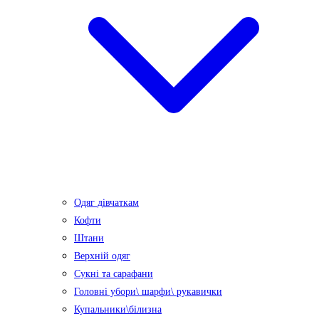
Одяг дівчаткам
Кофти
Штани
Верхній одяг
Сукні та сарафани
Головні убори\ шарфи\ рукавички
Купальники\білизна