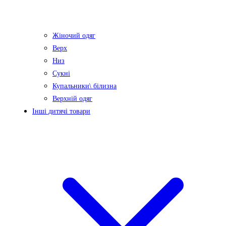
Жіночий одяг
Верх
Низ
Сукні
Купальники\ білизна
Верхній одяг
Інші дитячі товари