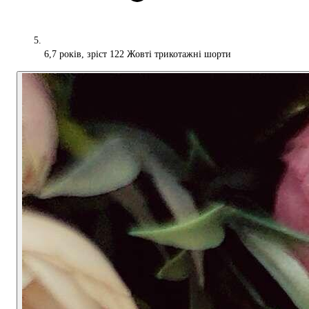
6,7 років, зріст 122 Жовті трикотажні шорти