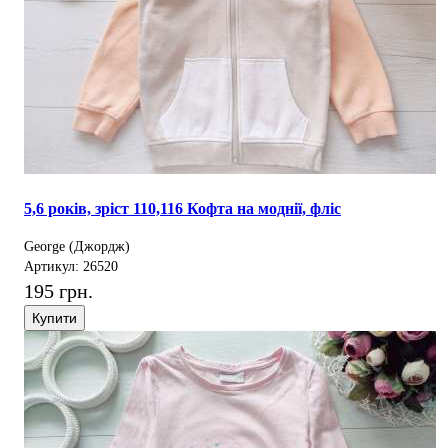
5,6 років, зріст 110,116 Кофта на моднії, фліс
George (Джордж)
Артикул: 26520
195 грн.
Купити