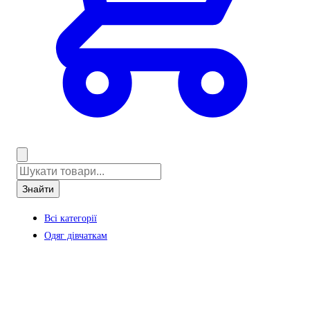
Знайти
Всі категорії
Одяг дівчаткам