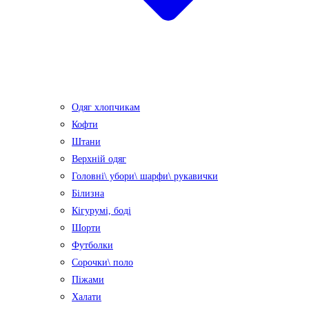
Одяг хлопчикам
Кофти
Штани
Верхній одяг
Головні\ убори\ шарфи\ рукавички
Білизна
Кігурумі, боді
Шорти
Футболки
Сорочки\ поло
Піжами
Халати