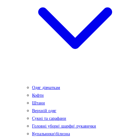
Одяг дівчаткам
Кофти
Штани
Верхній одяг
Сукні та сарафани
Головні убори\ шарфи\ рукавички
Купальники\білизна