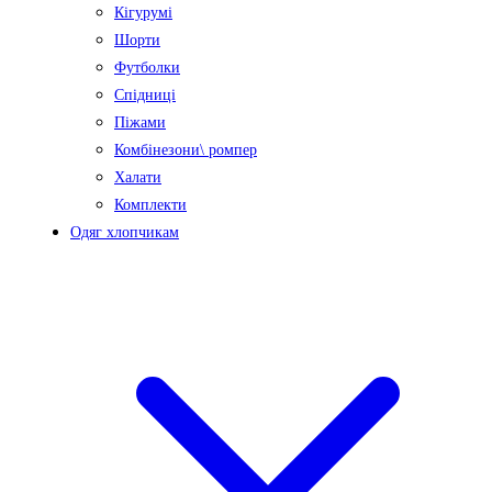
Кігурумі
Шорти
Футболки
Спідниці
Піжами
Комбінезони\ ромпер
Халати
Комплекти
Одяг хлопчикам