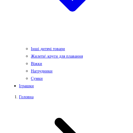
Інші дитячі товари
Жилети\ круги для плавання
Віжки
Нагрудники
Сумки
Іграшки
Головна