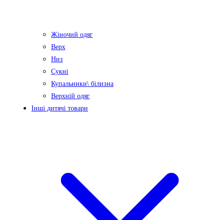
Жіночий одяг
Верх
Низ
Сукні
Купальники\ білизна
Верхній одяг
Інші дитячі товари