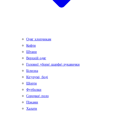
Одяг хлопчикам
Кофти
Штани
Верхній одяг
Головні\ убори\ шарфи\ рукавички
Білизна
Кігурумі, боді
Шорти
Футболки
Сорочки\ поло
Піжами
Халати