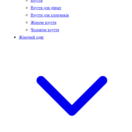
Взуття
Взуття для дівчат
Взуття для хлопчиків
Жіноче взуття
Чоловіче взуття
Жіночий одяг