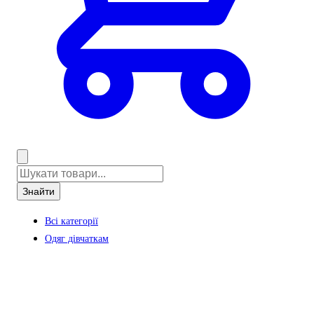
Знайти
Всі категорії
Одяг дівчаткам