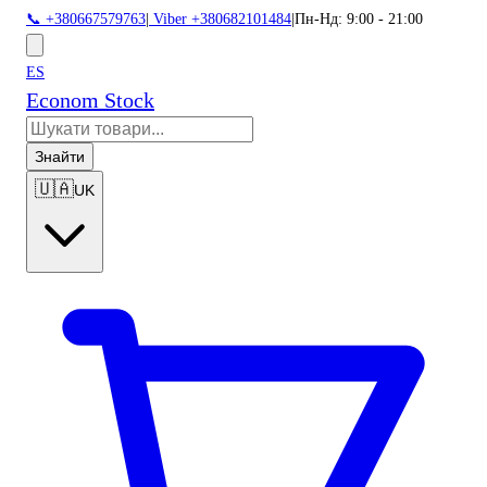
📞 +380667579763
|
Viber +380682101484
|
Пн-Нд: 9:00 - 21:00
ES
Econom Stock
Знайти
🇺🇦
UK