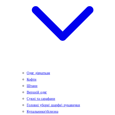
Одяг дівчаткам
Кофти
Штани
Верхній одяг
Сукні та сарафани
Головні убори\ шарфи\ рукавички
Купальники\білизна