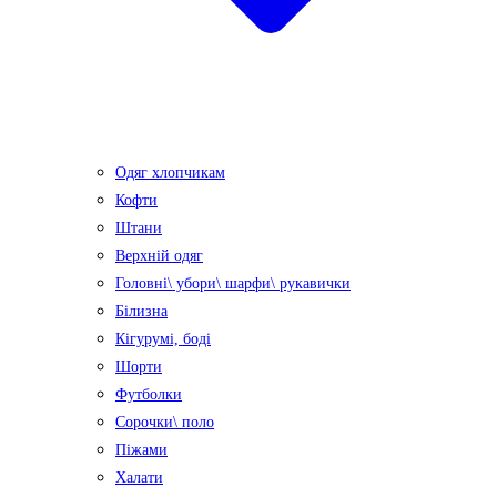
Одяг хлопчикам
Кофти
Штани
Верхній одяг
Головні\ убори\ шарфи\ рукавички
Білизна
Кігурумі, боді
Шорти
Футболки
Сорочки\ поло
Піжами
Халати