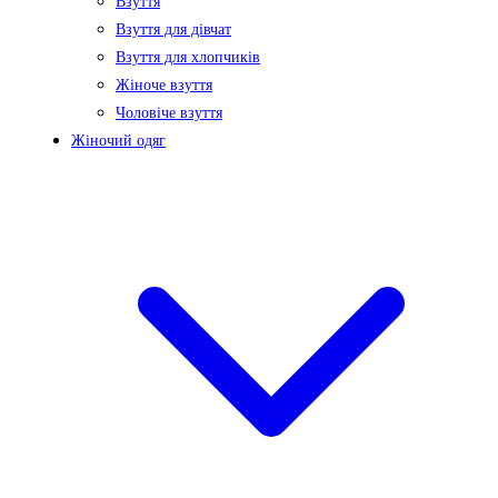
Взуття
Взуття для дівчат
Взуття для хлопчиків
Жіноче взуття
Чоловіче взуття
Жіночий одяг