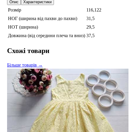
Опис
Характеристики
Розмір
116,122
НОГ (ширина від пахви до пахви)
31,5
НОТ (ширина)
29,5
Довжина (від середини плеча та вниз)
37,5
Схожі товари
Більше товарів →