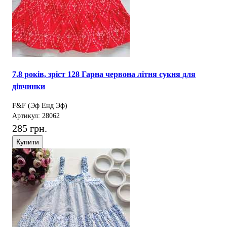
7,8 років, зріст 128 Гарна червона літня сукня для
дівчинки
F&F (Эф Енд Эф)
Артикул: 28062
285 грн.
Купити