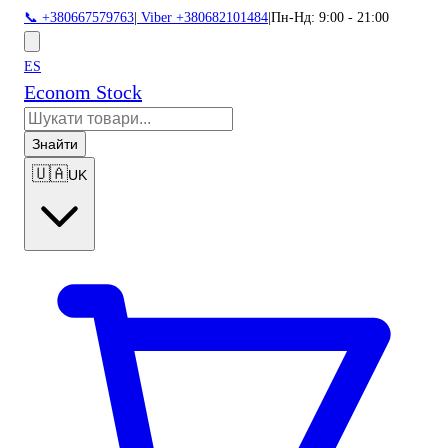
📞 +380667579763
|
Viber +380682101484
|
Пн-Нд: 9:00 - 21:00
ES
Econom Stock
Знайти
🇺🇦
UK