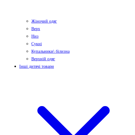
Жіночий одяг
Верх
Низ
Сукні
Купальники\ білизна
Верхній одяг
Інші дитячі товари