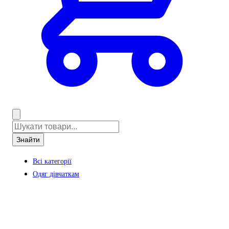
Знайти
Всі категорії
Одяг дівчаткам