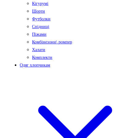
Кігурумі
Шорти
Футболки
Спідниці
Піжами
Комбінезони\ ромпер
Халати
Комплекти
Одяг хлопчикам