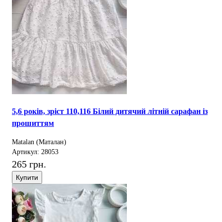
5,6 років, зріст 110,116 Білий дитячий літній сарафан із
прошиттям
Matalan (Маталан)
Артикул: 28053
265 грн.
Купити