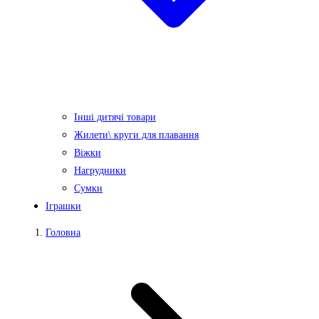
Інші дитячі товари
Жилети\ круги для плавання
Віжки
Нагрудники
Сумки
Іграшки
Головна