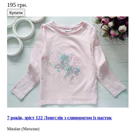
195 грн.
Купити
7 років, зріст 122 Лонгслів з єдинорогом із паєток
Matalan (Маталан)