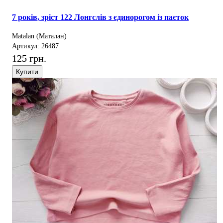
7 років, зріст 122 Лонгслів з єдинорогом із паєток
Matalan (Маталан)
Артикул: 26487
125 грн.
Купити