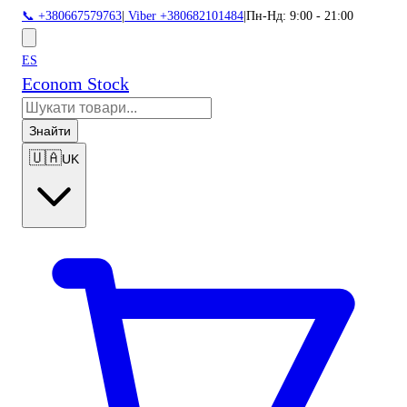
📞 +380667579763
|
Viber +380682101484
|
Пн-Нд: 9:00 - 21:00
ES
Econom Stock
Знайти
🇺🇦
UK