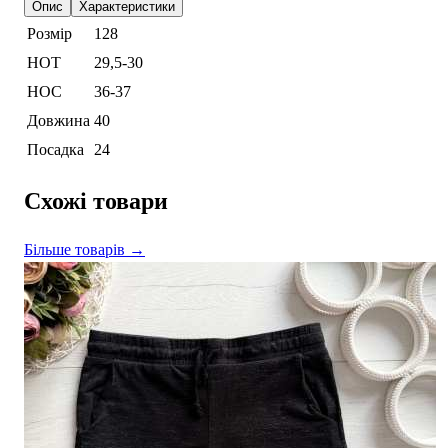
Опис
Характеристики
Розмір
128
НОТ
29,5-30
НОС
36-37
Довжина
40
Посадка
24
Схожі товари
Більше товарів →