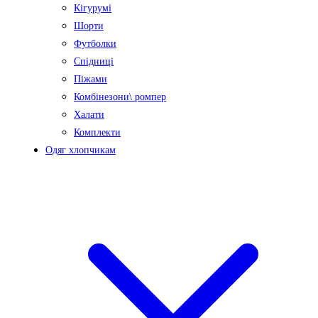
Кігурумі
Шорти
Футболки
Спідниці
Піжами
Комбінезони\ ромпер
Халати
Комплекти
Одяг хлопчикам