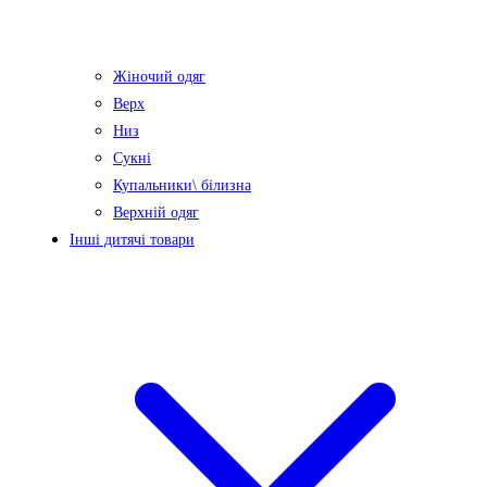
Жіночий одяг
Верх
Низ
Сукні
Купальники\ білизна
Верхній одяг
Інші дитячі товари