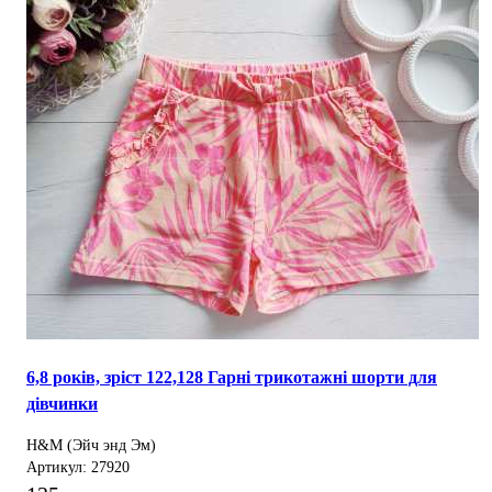
6,8 років, зріст 122,128 Гарні трикотажні шорти для
дівчинки
H&M (Эйч энд Эм)
Артикул: 27920