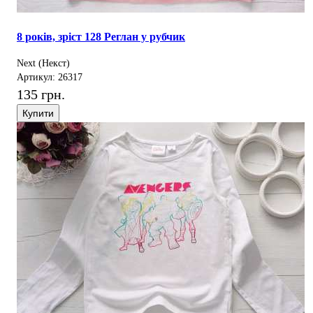
8 років, зріст 128 Реглан у рубчик
Next (Некст)
Артикул: 26317
135 грн.
Купити