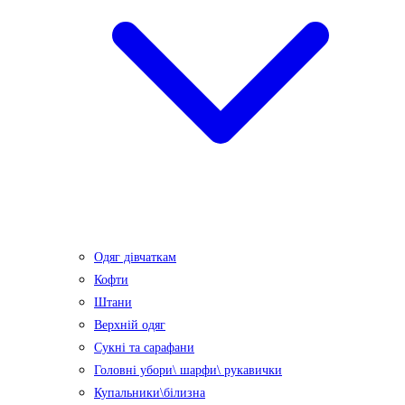
Одяг дівчаткам
Кофти
Штани
Верхній одяг
Сукні та сарафани
Головні убори\ шарфи\ рукавички
Купальники\білизна