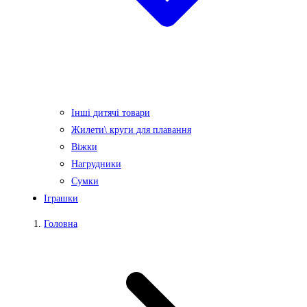
Інші дитячі товари
Жилети\ круги для плавання
Віжки
Нагрудники
Сумки
Іграшки
Головна