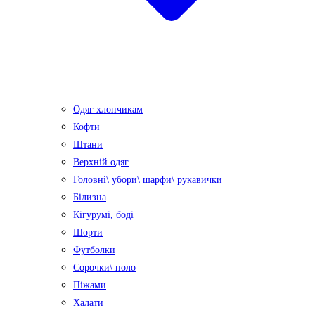
Одяг хлопчикам
Кофти
Штани
Верхній одяг
Головні\ убори\ шарфи\ рукавички
Білизна
Кігурумі, боді
Шорти
Футболки
Сорочки\ поло
Піжами
Халати