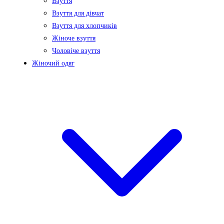
Взуття
Взуття для дівчат
Взуття для хлопчиків
Жіноче взуття
Чоловіче взуття
Жіночий одяг