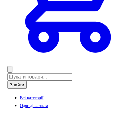
Знайти
Всі категорії
Одяг дівчаткам