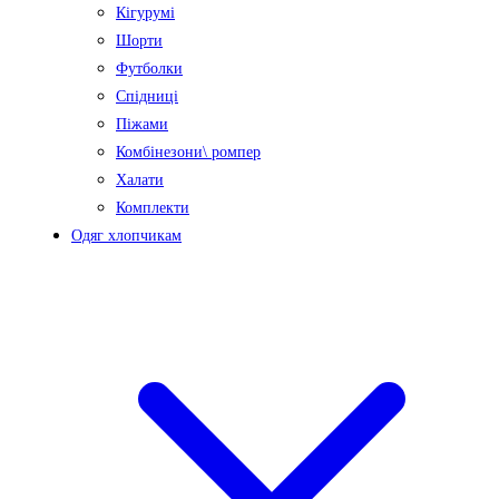
Кігурумі
Шорти
Футболки
Спідниці
Піжами
Комбінезони\ ромпер
Халати
Комплекти
Одяг хлопчикам