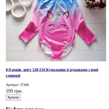
8,9 років, зріст 128,134 Купальник із рукавами з поні
єдиноріг
Артикул: 27446
195 грн.
Купити