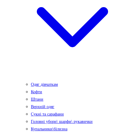
Одяг дівчаткам
Кофти
Штани
Верхній одяг
Сукні та сарафани
Головні убори\ шарфи\ рукавички
Купальники\білизна