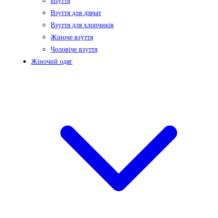
Взуття
Взуття для дівчат
Взуття для хлопчиків
Жіноче взуття
Чоловіче взуття
Жіночий одяг