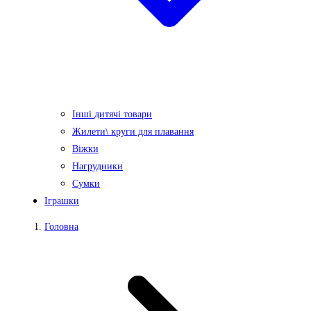
Інші дитячі товари
Жилети\ круги для плавання
Віжки
Нагрудники
Сумки
Іграшки
Головна