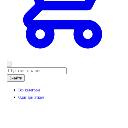
Знайти
Всі категорії
Одяг дівчаткам