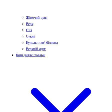
Жіночий одяг
Верх
Низ
Сукні
Купальники\ білизна
Верхній одяг
Інші дитячі товари