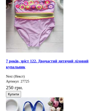
7 років, зріст 122. Двочастий дитячий ліловий
купальник
Next (Некст)
Артикул: 27725
250 грн.
Купити