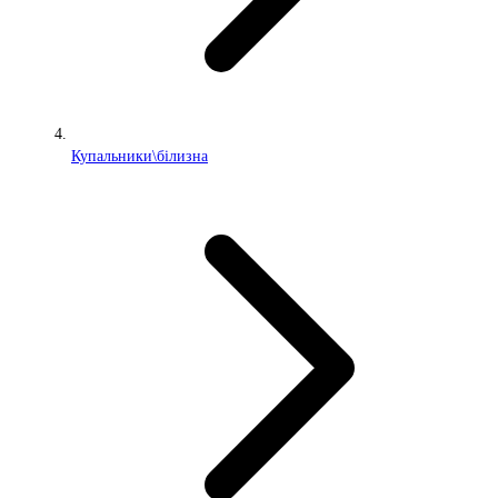
Купальники\білизна