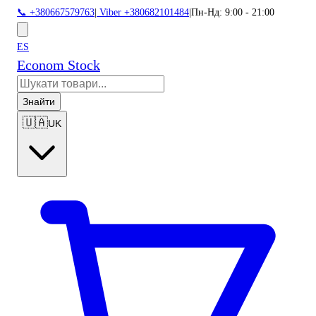
📞 +380667579763
|
Viber +380682101484
|
Пн-Нд: 9:00 - 21:00
ES
Econom Stock
Знайти
🇺🇦
UK