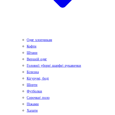
Одяг хлопчикам
Кофти
Штани
Верхній одяг
Головні\ убори\ шарфи\ рукавички
Білизна
Кігурумі, боді
Шорти
Футболки
Сорочки\ поло
Піжами
Халати