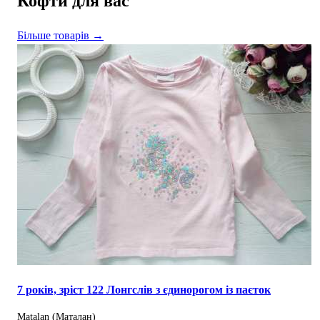
Кофти для вас
Більше товарів →
7 років, зріст 122 Лонгслів з єдинорогом із паєток
Matalan (Маталан)