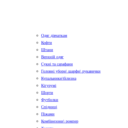
Одяг дівчаткам
Кофти
Штани
Верхній одяг
Сукні та сарафани
Головні убори\ шарфи\ рукавички
Купальники\білизна
Кігурумі
Шорти
Футболки
Спідниці
Піжами
Комбінезони\ ромпер