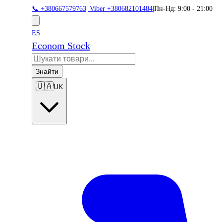
📞 +380667579763
|
Viber +380682101484
|
Пн-Нд: 9:00 - 21:00
ES
Econom Stock
Знайти
🇺🇦
UK