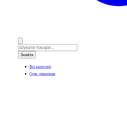
Знайти
Всі категорії
Одяг дівчаткам