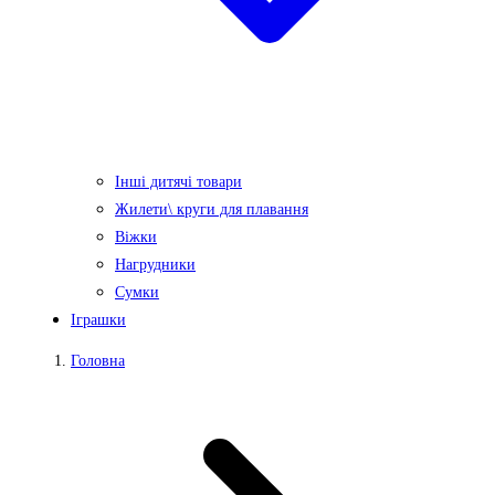
Інші дитячі товари
Жилети\ круги для плавання
Віжки
Нагрудники
Сумки
Іграшки
Головна