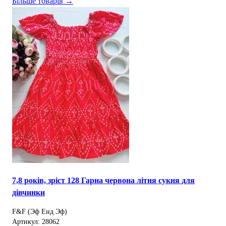
Більше товарів →
7,8 років, зріст 128 Гарна червона літня сукня для
дівчинки
F&F (Эф Енд Эф)
Артикул: 28062