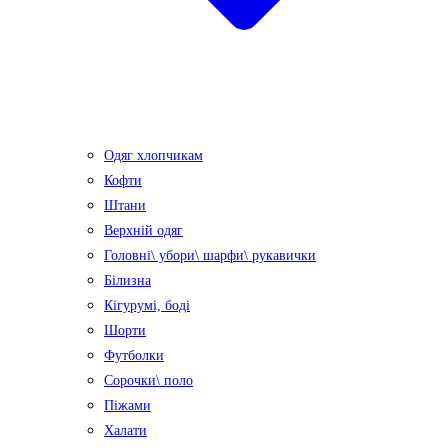
Одяг хлопчикам
Кофти
Штани
Верхній одяг
Головні\ убори\ шарфи\ рукавички
Білизна
Кігурумі, боді
Шорти
Футболки
Сорочки\ поло
Піжами
Халати