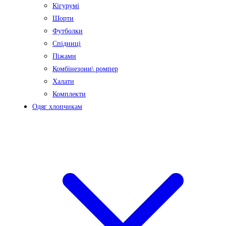
Кігурумі
Шорти
Футболки
Спідниці
Піжами
Комбінезони\ ромпер
Халати
Комплекти
Одяг хлопчикам