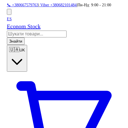
📞 +380667579763
|
Viber +380682101484
|
Пн-Нд: 9:00 - 21:00
ES
Econom Stock
Знайти
🇺🇦
UK