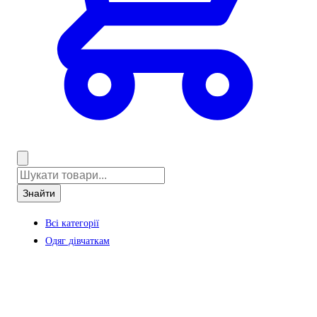
Знайти
Всі категорії
Одяг дівчаткам