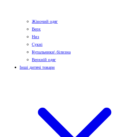
Жіночий одяг
Верх
Низ
Сукні
Купальники\ білизна
Верхній одяг
Інші дитячі товари