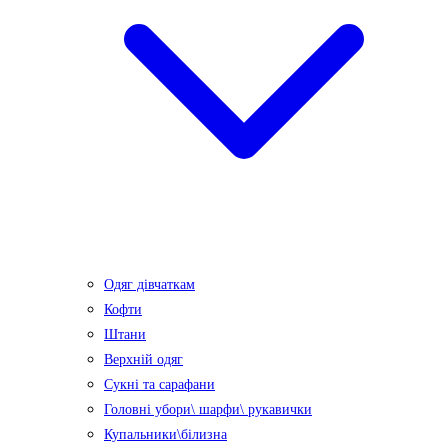
Одяг дівчаткам
Кофти
Штани
Верхній одяг
Сукні та сарафани
Головні убори\ шарфи\ рукавички
Купальники\білизна