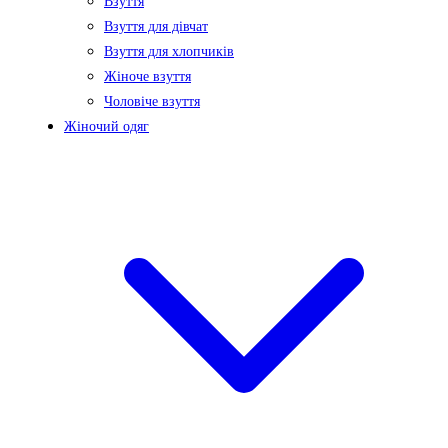
Взуття
Взуття для дівчат
Взуття для хлопчиків
Жіноче взуття
Чоловіче взуття
Жіночий одяг