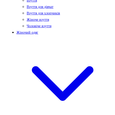
Взуття
Взуття для дівчат
Взуття для хлопчиків
Жіноче взуття
Чоловіче взуття
Жіночий одяг