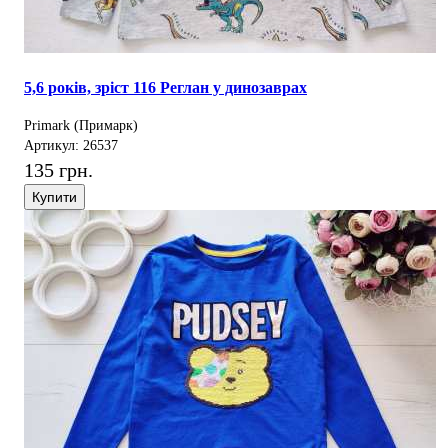
5,6 років, зріст 116 Реглан у динозаврах
Primark (Примарк)
Артикул: 26537
135 грн.
Купити