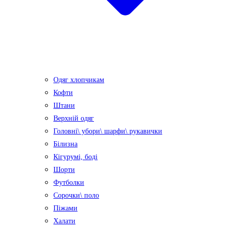
Одяг хлопчикам
Кофти
Штани
Верхній одяг
Головні\ убори\ шарфи\ рукавички
Білизна
Кігурумі, боді
Шорти
Футболки
Сорочки\ поло
Піжами
Халати