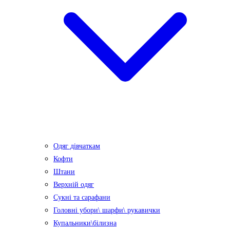
Одяг дівчаткам
Кофти
Штани
Верхній одяг
Сукні та сарафани
Головні убори\ шарфи\ рукавички
Купальники\білизна