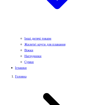
Інші дитячі товари
Жилети\ круги для плавання
Віжки
Нагрудники
Сумки
Іграшки
Головна