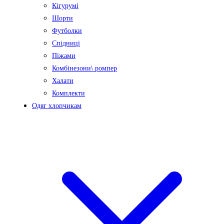
Кігурумі
Шорти
Футболки
Спідниці
Піжами
Комбінезони\ ромпер
Халати
Комплекти
Одяг хлопчикам