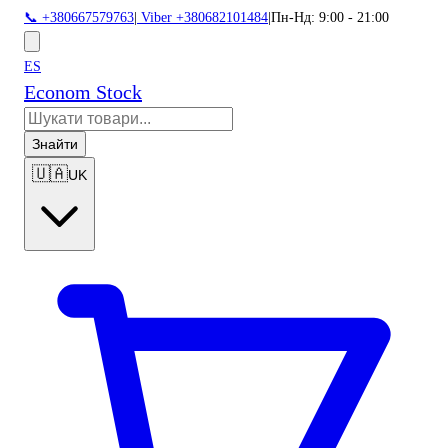
📞 +380667579763
|
Viber +380682101484
|
Пн-Нд: 9:00 - 21:00
ES
Econom Stock
Знайти
🇺🇦
UK