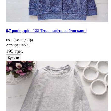
6,7 років, зріст 122 Тепла кофта на блискавці
F&F (Эф Енд Эф)
Артикул: 26500
195 грн.
Купити