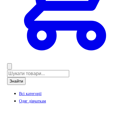
Знайти
Всі категорії
Одяг дівчаткам