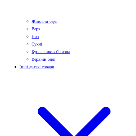
Жіночий одяг
Верх
Низ
Сукні
Купальники\ білизна
Верхній одяг
Інші дитячі товари