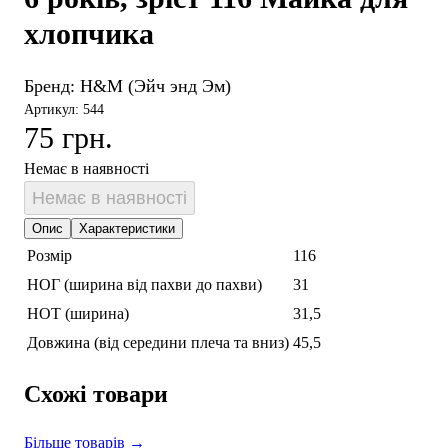
хлопчика
Бренд:
H&M (Эйч энд Эм)
Артикул: 544
75 грн.
Немає в наявності
Немає в наявності
Опис
Характеристики
Розмір
116
НОГ (ширина від пахви до пахви)
31
НОТ (ширина)
31,5
Довжина (від середини плеча та вниз)
45,5
Схожі товари
Більше товарів →