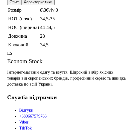
Опис
Характеристики
Розмір
8\36\4\40
НОТ (пояс)
34,5-35
НОС (ширина)
44-44,5
Довжина
28
Кроковий
34,5
ES
Econom Stock
Інтернет-магазин одягу та взуття. Широкий вибір якісних
товарів від європейських брендів, професійний сервіс та швидка
доставка по всій Україні.
Служба підтримки
Відгуки
+380667579763
Viber
TikTok