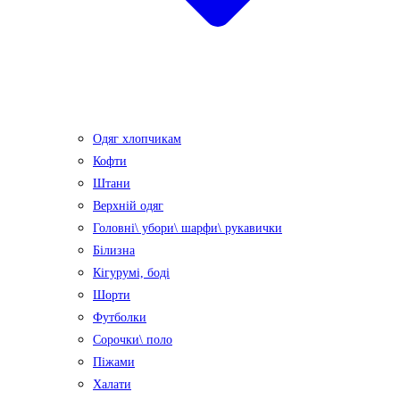
Одяг хлопчикам
Кофти
Штани
Верхній одяг
Головні\ убори\ шарфи\ рукавички
Білизна
Кігурумі, боді
Шорти
Футболки
Сорочки\ поло
Піжами
Халати