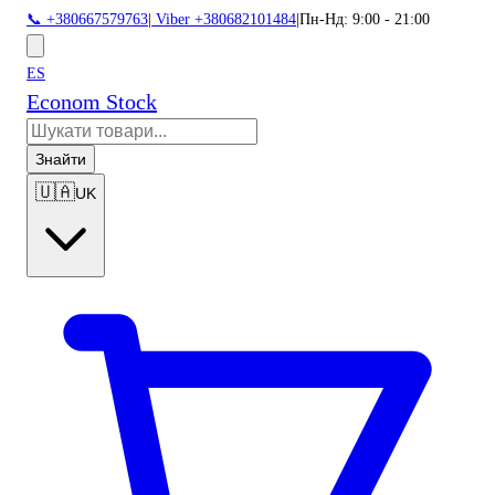
📞 +380667579763
|
Viber +380682101484
|
Пн-Нд: 9:00 - 21:00
ES
Econom Stock
Знайти
🇺🇦
UK