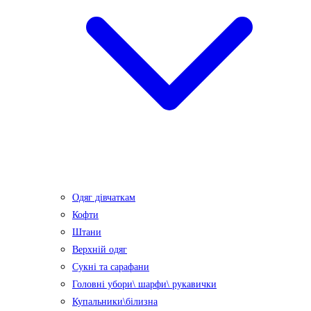
Одяг дівчаткам
Кофти
Штани
Верхній одяг
Сукні та сарафани
Головні убори\ шарфи\ рукавички
Купальники\білизна