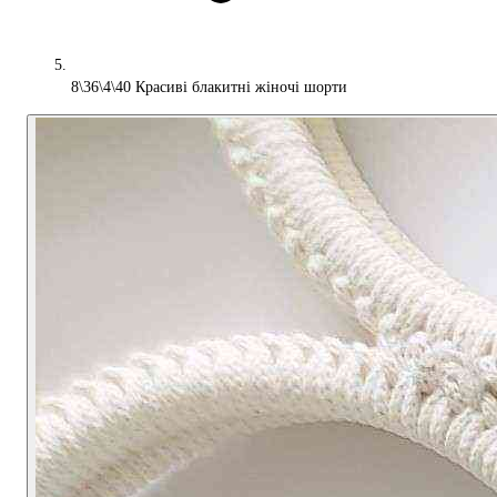
8\36\4\40 Красиві блакитні жіночі шорти