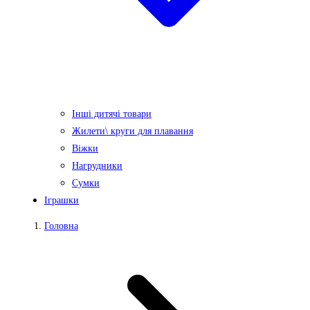
Інші дитячі товари
Жилети\ круги для плавання
Віжки
Нагрудники
Сумки
Іграшки
Головна