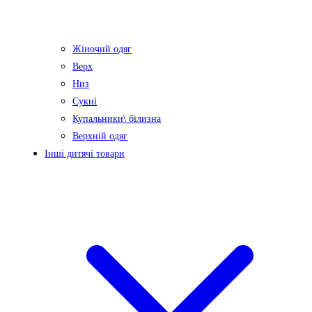
Жіночий одяг
Верх
Низ
Сукні
Купальники\ білизна
Верхній одяг
Інші дитячі товари