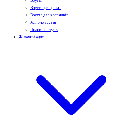
Взуття
Взуття для дівчат
Взуття для хлопчиків
Жіноче взуття
Чоловіче взуття
Жіночий одяг