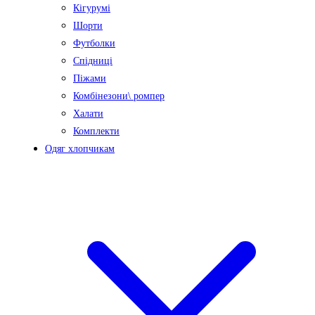
Кігурумі
Шорти
Футболки
Спідниці
Піжами
Комбінезони\ ромпер
Халати
Комплекти
Одяг хлопчикам