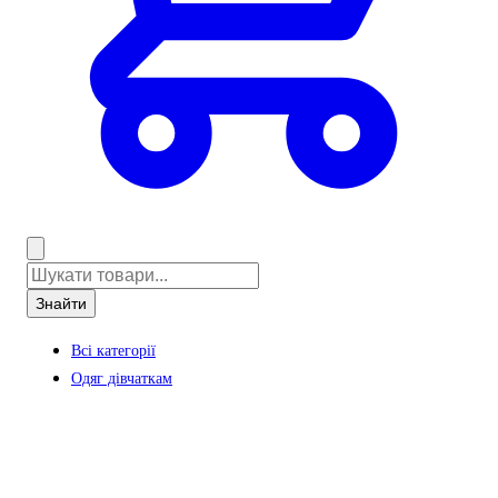
Знайти
Всі категорії
Одяг дівчаткам