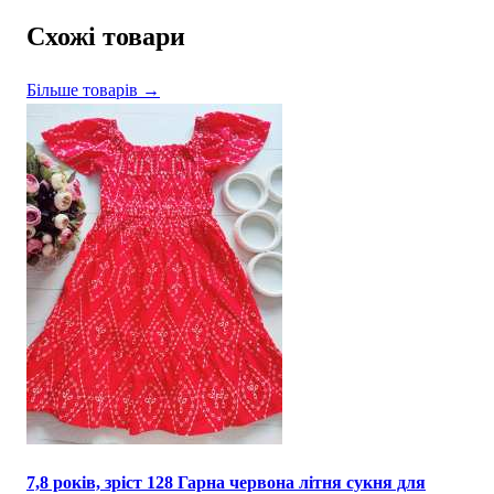
Схожі товари
Більше товарів →
7,8 років, зріст 128 Гарна червона літня сукня для