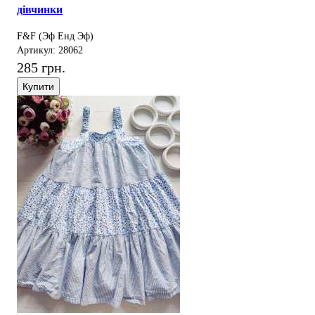
дівчинки
F&F (Эф Енд Эф)
Артикул: 28062
285 грн.
Купити