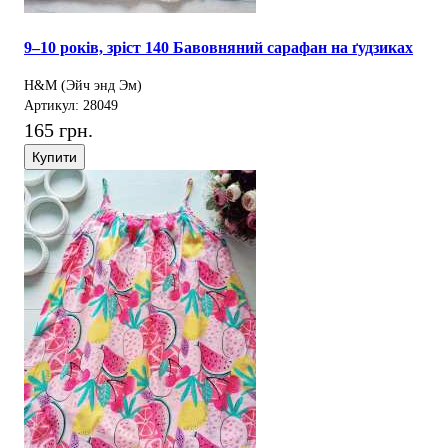
9–10 років, зріст 140 Бавовняний сарафан на ґудзиках
H&M (Эйч энд Эм)
Артикул: 28049
165 грн.
Купити