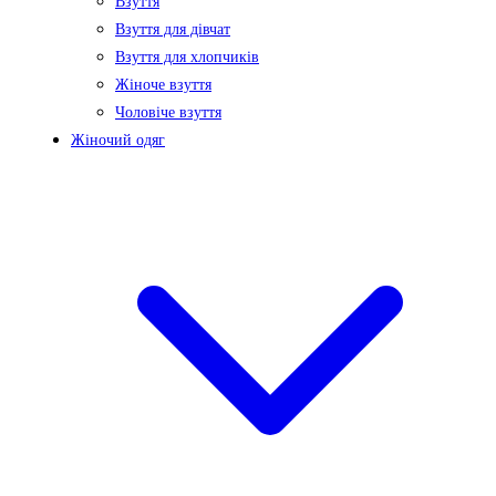
Взуття
Взуття для дівчат
Взуття для хлопчиків
Жіноче взуття
Чоловіче взуття
Жіночий одяг