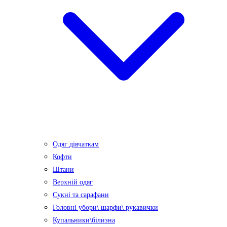
Одяг дівчаткам
Кофти
Штани
Верхній одяг
Сукні та сарафани
Головні убори\ шарфи\ рукавички
Купальники\білизна