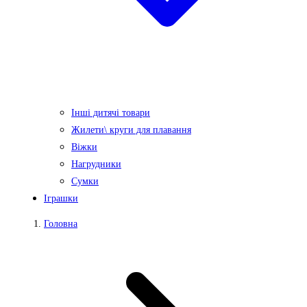
Інші дитячі товари
Жилети\ круги для плавання
Віжки
Нагрудники
Сумки
Іграшки
Головна