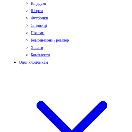
Кігурумі
Шорти
Футболки
Спідниці
Піжами
Комбінезони\ ромпер
Халати
Комплекти
Одяг хлопчикам