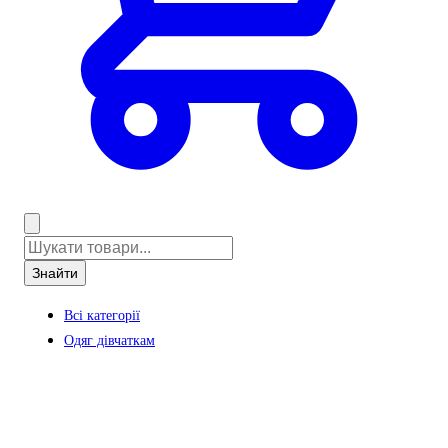
Знайти
Всі категорії
Одяг дівчаткам