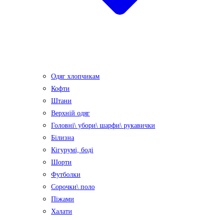
Одяг хлопчикам
Кофти
Штани
Верхній одяг
Головні\ убори\ шарфи\ рукавички
Білизна
Кігурумі, боді
Шорти
Футболки
Сорочки\ поло
Піжами
Халати