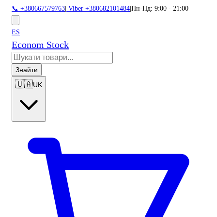
📞 +380667579763
|
Viber +380682101484
|
Пн-Нд: 9:00 - 21:00
ES
Econom Stock
Знайти
🇺🇦
UK