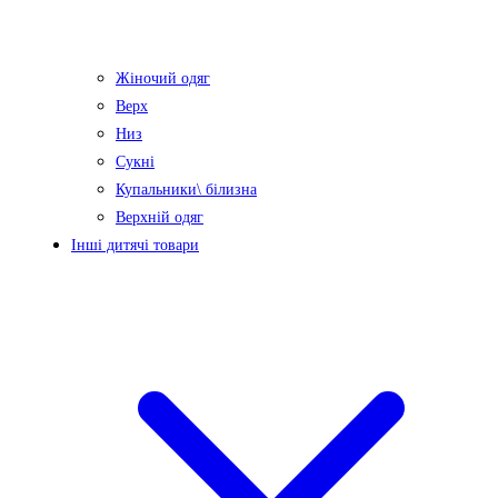
Жіночий одяг
Верх
Низ
Сукні
Купальники\ білизна
Верхній одяг
Інші дитячі товари