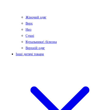
Жіночий одяг
Верх
Низ
Сукні
Купальники\ білизна
Верхній одяг
Інші дитячі товари