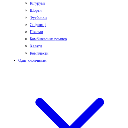
Кігурумі
Шорти
Футболки
Спідниці
Піжами
Комбінезони\ ромпер
Халати
Комплекти
Одяг хлопчикам