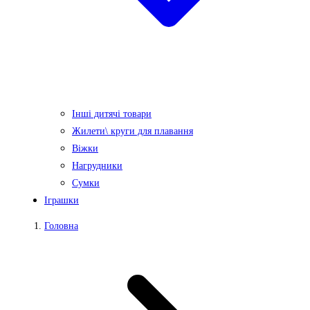
Інші дитячі товари
Жилети\ круги для плавання
Віжки
Нагрудники
Сумки
Іграшки
Головна