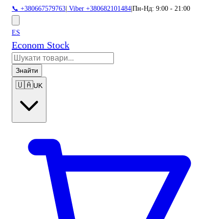
📞 +380667579763
|
Viber +380682101484
|
Пн-Нд: 9:00 - 21:00
ES
Econom Stock
Знайти
🇺🇦
UK