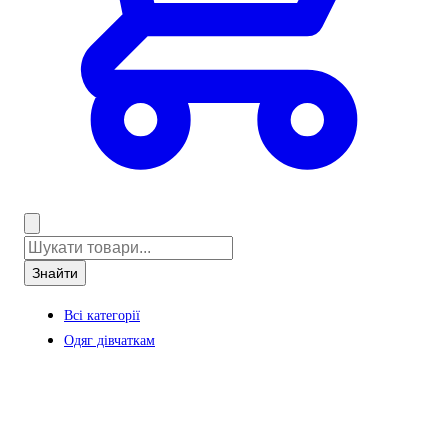
Знайти
Всі категорії
Одяг дівчаткам