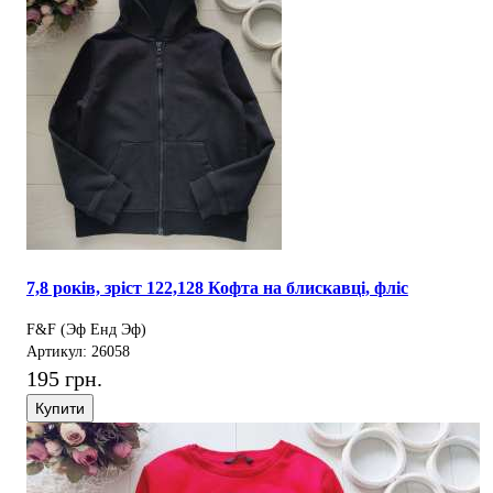
7,8 років, зріст 122,128 Кофта на блискавці, фліс
F&F (Эф Енд Эф)
Артикул: 26058
195 грн.
Купити