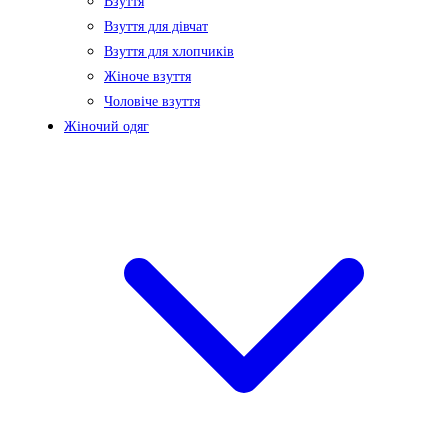
Взуття
Взуття для дівчат
Взуття для хлопчиків
Жіноче взуття
Чоловіче взуття
Жіночий одяг