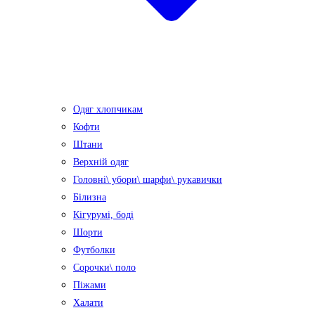
Одяг хлопчикам
Кофти
Штани
Верхній одяг
Головні\ убори\ шарфи\ рукавички
Білизна
Кігурумі, боді
Шорти
Футболки
Сорочки\ поло
Піжами
Халати