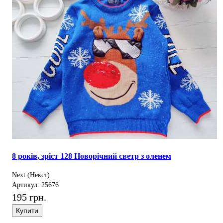
8 років, зріст 128 Новорічний светр з оленем
Next (Некст)
Артикул: 25676
195 грн.
Купити