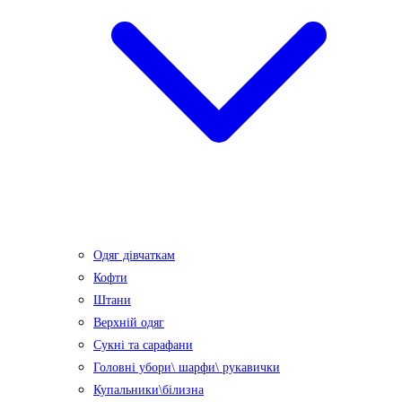
Одяг дівчаткам
Кофти
Штани
Верхній одяг
Сукні та сарафани
Головні убори\ шарфи\ рукавички
Купальники\білизна