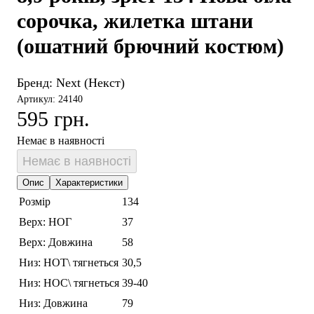
сорочка, жилетка штани
(ошатний брючний костюм)
Бренд:
Next (Некст)
Артикул: 24140
595 грн.
Немає в наявності
Немає в наявності
Опис
Характеристики
Розмір
134
Верх: НОГ
37
Верх: Довжина
58
Низ: НОТ\ тягнеться
30,5
Низ: НОС\ тягнеться
39-40
Низ: Довжина
79