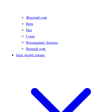
Жіночий одяг
Верх
Низ
Сукні
Купальники\ білизна
Верхній одяг
Інші дитячі товари