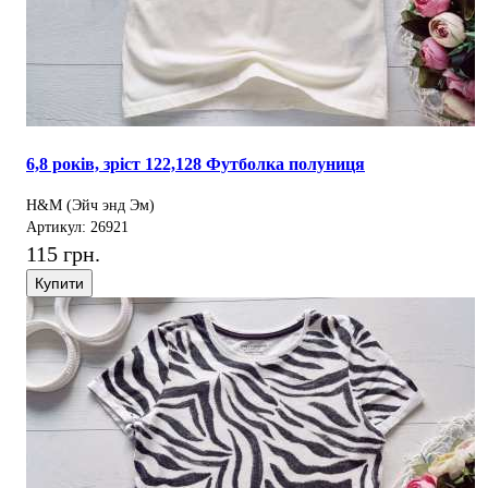
6,8 років, зріст 122,128 Футболка полуниця
H&M (Эйч энд Эм)
Артикул: 26921
115 грн.
Купити