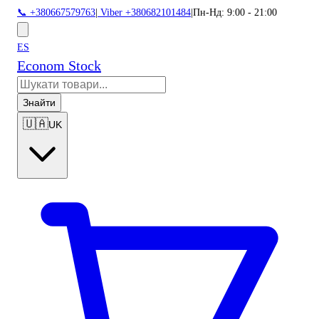
📞 +380667579763
|
Viber +380682101484
|
Пн-Нд: 9:00 - 21:00
ES
Econom Stock
Знайти
🇺🇦
UK