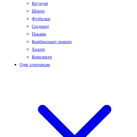
Кігурумі
Шорти
Футболки
Спідниці
Піжами
Комбінезони\ ромпер
Халати
Комплекти
Одяг хлопчикам