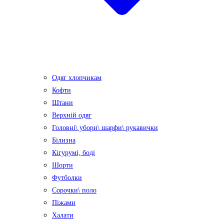
Одяг хлопчикам
Кофти
Штани
Верхній одяг
Головні\ убори\ шарфи\ рукавички
Білизна
Кігурумі, боді
Шорти
Футболки
Сорочки\ поло
Піжами
Халати