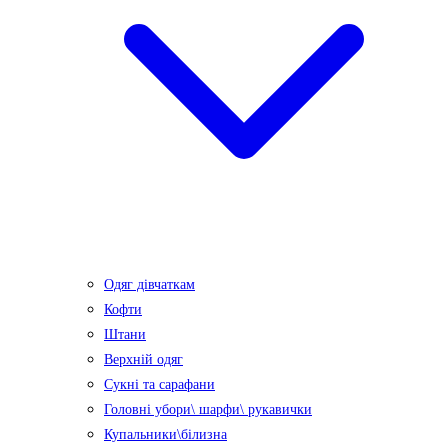
Одяг дівчаткам
Кофти
Штани
Верхній одяг
Сукні та сарафани
Головні убори\ шарфи\ рукавички
Купальники\білизна