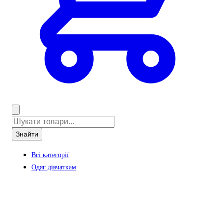
Знайти
Всі категорії
Одяг дівчаткам