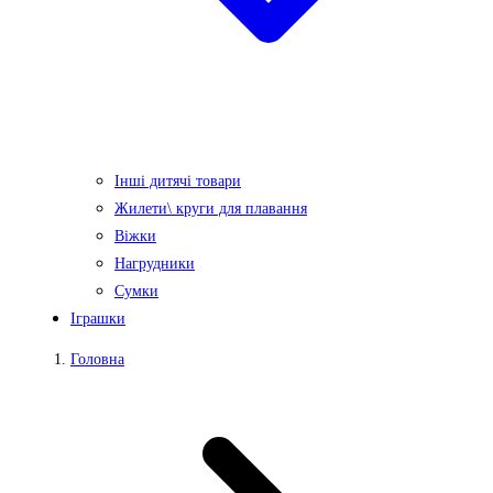
Інші дитячі товари
Жилети\ круги для плавання
Віжки
Нагрудники
Сумки
Іграшки
Головна