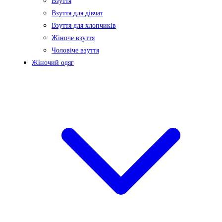
Взуття
Взуття для дівчат
Взуття для хлопчиків
Жіноче взуття
Чоловіче взуття
Жіночий одяг