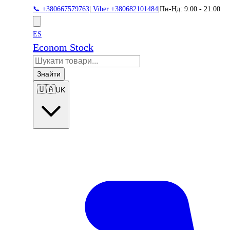
📞 +380667579763
|
Viber +380682101484
|
Пн-Нд: 9:00 - 21:00
ES
Econom Stock
Знайти
🇺🇦
UK