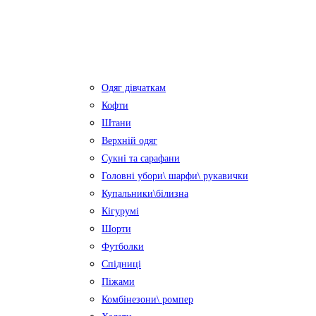
Одяг дівчаткам
Кофти
Штани
Верхній одяг
Сукні та сарафани
Головні убори\ шарфи\ рукавички
Купальники\білизна
Кігурумі
Шорти
Футболки
Спідниці
Піжами
Комбінезони\ ромпер