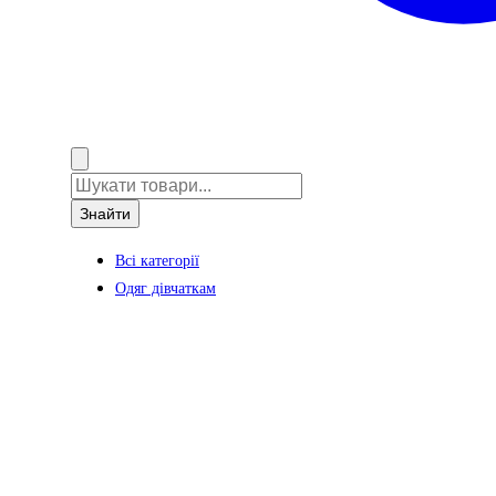
Знайти
Всі категорії
Одяг дівчаткам